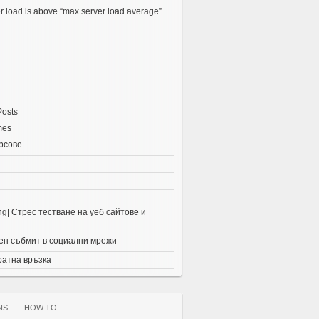
r load is above “max server load average”
Posts
mes
рсове
ing| Стрес тестване на уеб сайтове и
н събмит в социални мрежи
ратна връзка
NS
HOW TO