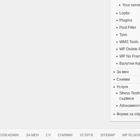
Your serve
Loptix
Plugins
Post Filter
Tyxo
WMS Tools
WP Delete 
WP No Fra
Валутни Ку
За мен
Снимки
Услуги
Stress Test
сървиси
Абонаменте
Форма за об
ODB ADMIN
ЗА МЕН
CV
СНИМКИ
УСЛУГИ
SITEMAP
WP PLUGI