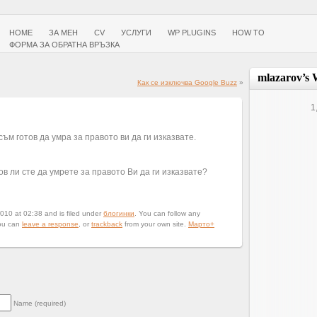
HOME
ЗА МЕН
CV
УСЛУГИ
WP PLUGINS
HOW TO
ФОРМА ЗА ОБРАТНА ВРЪЗКА
mlazarov’s 
Как се изключва Google Buzz
»
1
ъм готов да умра за правото ви да ги изказвате.
в ли сте да умрете за правото Ви да ги изказвате?
010 at 02:38 and is filed under
блогинки
. You can follow any
ou can
leave a response
, or
trackback
from your own site.
Марто
+
Name (required)