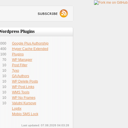
Wordpress Plugins
,000
Google Plus Authorship
400
Hyper Cache Extended
100
Plugins
70
WP Manager
10
Post Filter
10
Tyxo
10
GA Authors
10
WP Delete Posts
10
WP Post Links
10
WMS Tools
10
WP No Frames
10
Valutni Kursove
Loptix
Mobio SMS Lock
Last updated: 07.08.2026 04:03:28