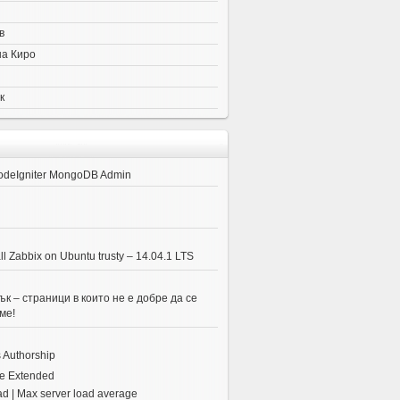
в
на Киро
к
odeIgniter MongoDB Admin
ll Zabbix on Ubuntu trusty – 14.04.1 LTS
к – страници в които не е добре да се
ме!
 Authorship
e Extended
ad | Max server load average