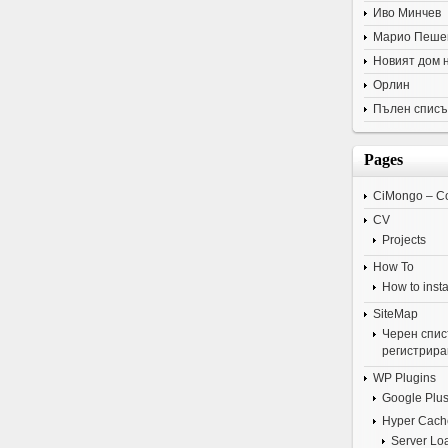
Иво Минчев
Марио Пеше
Новият дом 
Орлин
Пълен списъ
Pages
CiMongo – C
CV
Projects
How To
How to insta
SiteMap
Черен списъ
регистрира
WP Plugins
Google Plus
Hyper Cach
Server Lo