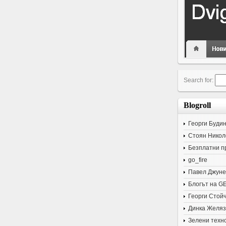
Search for:
Blogroll
Георги Буди
Стоян Никол
Безплатни п
go_fire
Павел Джуне
Блогът на G
Георги Стой
Динка Желяз
Зелени техн