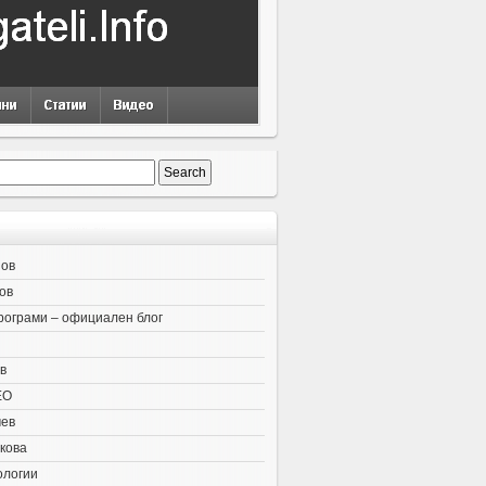
нов
ов
рограми – официален блог
в
EO
чев
кова
ологии