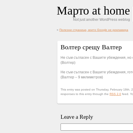
Марто at home
Not just another WordPress weblog
«
Полезни страници, които Google не рекламира
Волтер срещу Валтер
Не съм съгласен с Вашите убеждения, но с
(Волтер)
Не съм съгласен с Вашите убеждения, гото
(Валтер – 9 милиметров)
This entry was posted on Thursday, February 18th, 2
responses to this entry through the
RSS 2.0
feed. Y
Leave a Reply