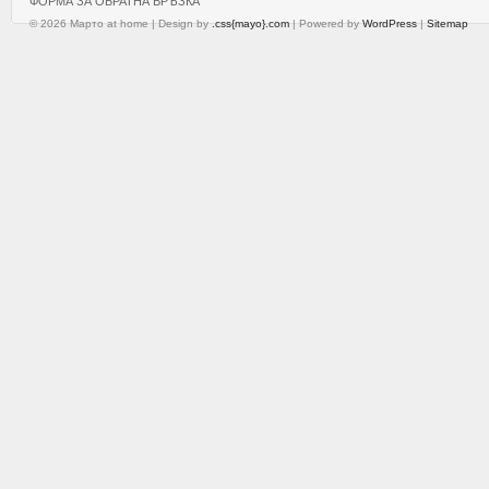
ФОРМА ЗА ОБРАТНА ВРЪЗКА
© 2026 Марто at home | Design by
.css{mayo}.com
| Powered by
WordPress
|
Sitemap