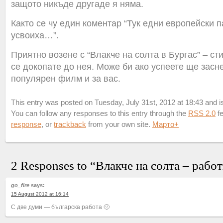
защото никъде другаде я няма.
Както се чу един коментар “Тук едни европейски п
усвоиха…”.
Приятно возене с “Влакче на солта в Бургас” – ст
се докопате до нея. Може би ако успеете ще засн
популярен филм и за вас.
This entry was posted on Tuesday, July 31st, 2012 at 18:43 and is
You can follow any responses to this entry through the
RSS 2.0
fe
response
, or
trackback
from your own site.
Марто
+
2 Responses to “Влакче на солта – рабо
go_fire
says:
15 August 2012 at 16:14
С две думи — българска работа 🙁