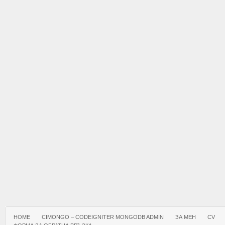
HOME
CIMONGO – CODEIGNITER MONGODB ADMIN
ЗА МЕН
CV