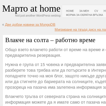
Марто at home
HOME
ЗА МЕН
CV
У
ФОРМА ЗА ОБРАТНА ВРЪЗКА
Not just another WordPress weblog
«
Две добри новини за MongoDB
Мигриране на твърд диск на лап
Влакче на солта – работно време
Общо взето влакчето работи от време на време и 
предварителна резервация.
Нужна е група от 15 човека и предварителна заявк
разберете това трябва или да потърсите в Интерн
попаднете точно на моя блог, защото никъде друг
или да стигнете до бариерата на солниците, къде
прозореца на пазача има залепена информация за
Влакчето тръгва от северната страна на солниците
информация можете да я имате само от пазача на