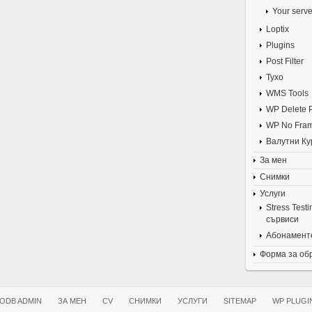
Your serve
Loptix
Plugins
Post Filter
Tyxo
WMS Tools
WP Delete 
WP No Fra
Валутни Ку
За мен
Снимки
Услуги
Stress Test
сървиси
Абонаменте
Форма за об
ODB ADMIN
ЗА МЕН
CV
СНИМКИ
УСЛУГИ
SITEMAP
WP PLUGI