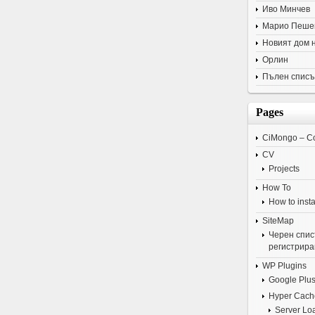
Иво Минчев
Марио Пеше
Новият дом 
Орлин
Пълен списъ
Pages
CiMongo – C
CV
Projects
How To
How to insta
SiteMap
Черен списъ
регистрира
WP Plugins
Google Plus
Hyper Cach
Server Lo