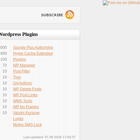
Wordpress Plugins
,000
Google Plus Authorship
400
Hyper Cache Extended
100
Plugins
70
WP Manager
10
Post Filter
10
Tyxo
10
GA Authors
10
WP Delete Posts
10
WP Post Links
10
WMS Tools
10
WP No Frames
10
Valutni Kursove
Loptix
Mobio SMS Lock
Last updated: 07.08.2026 17:04:37