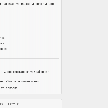
r load is above “max server load average”
Posts
mes
рсове
ing| Стрес тестване на уеб сайтове и
н събмит в социални мрежи
ратна връзка
NS
HOW TO