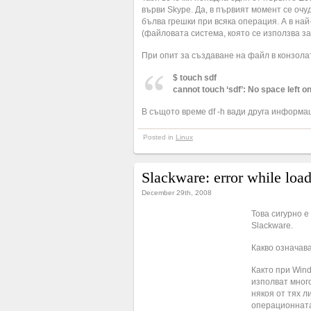
върви Skype. Да, в първият момент се очуд
бълва грешки при всяка операция. А в най
(файловата система, която се използва за
При опит за създаване на файл в конзола
$ touch sdf
cannot touch ‘sdf’: No space left o
В същото време df -h вади друга информа
Posted in
Linux
Slackware: error while load
December 29th, 2008
Това сигурно 
Slackware.
Какво означава 
Както при Win
изполват много
някоя от тях л
операционната