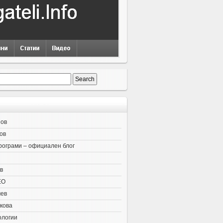
нов
ов
рограми – официален блог
в
EO
чев
кова
ологии