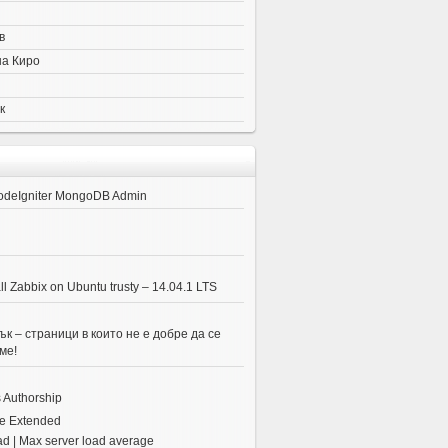
в
на Киро
к
odeIgniter MongoDB Admin
ll Zabbix on Ubuntu trusty – 14.04.1 LTS
к – страници в които не е добре да се
ме!
 Authorship
e Extended
ad | Max server load average