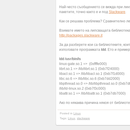
Най-често съобщението се вижда при лин
пакетите, точно както е и под
Slackware
.
Как се решава проблема? Сравнително ле
Взимате името на липсващата библиотека 
http://packages.slackware.it
За да разберете кои са библиотеките, кои
използвате програмката
ldd
. Ето и пример 
ldd /usr/bin/ls
linux-gate.so.1 => (0xffffe000)
librt.so.1 => /lib/librt.so.1 (0xb7f24000)
libacl.so.1 => /lib/libacl.so.1 (0xb7f1d000)
libc.so.6 => /lib/libc.so.6 (0xb7dd2000)
libpthread.so.0 => /lib/libpthread.so.0 (0xb7
/lib/ld-linux.so.2 (0xb7f3c000)
libattr.so.1 => /lib/libattr.so.1 (0xb7db7000)
Ако по някаква причина някоя от библиотек
Posted in
Linux
Tags:
Linux
,
slackware