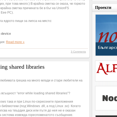
их, при това много:) В крайна сметка се оказа, че горкото
Проекти
-крайна сметка причината бе в бъг на UnionFS
 Eee PC).
та ядрото пищи за липса на място:
n device
ция:
Read more »
3 Comments
ing shared libraries
е любимата грешка на много млади и стари любители на
всъщност “error while loading shared libraries”?
dows така и при Linux по-сериозните приложения
 библиотеки (под Windows .dll, а под Linux .so) Когато
ипсва на твърдия диск или пътя до нея не е оказан
 система извежда гореспоменатото съобщение.