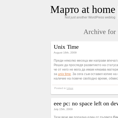
Марто at home
Not just another WordPress weblog
Archive for 
Unix Time
August 16th, 2009
Преди няколко месеца ми направи впечатл
Реших да проследя развитието на статуса 
че от него не мога да имам някаква матер
за
unix time
. За сега съм оставил копие на
наличие на повече свободно време, обмис
Posted in
Linux
eee pc: no space left on de
July 15th, 2009
Тази вече ми попадна един от първите
Ee