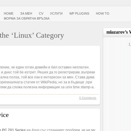
HOME
ЗА МЕН
CV
УСЛУГИ
WP PLUGINS
HOW TO
ФОРМА ЗА ОБРАТНА ВРЪЗКА
mlazarov’s 
the ‘Linux’ Category
1
ение, че един готин домейн е бил оставен неплатен.
и днес той бе изтрит. Реших да го регистрирам, въпреки
иална полза, той все пак е интересен за мен. Става дума
 оригиналната статия от WikiPedia, но за в бъдеще ,при
лям да сложа полезна информация за unix time stamp-a.
0 Comments
vice
e PC 701 Series
на Asus със странният проблем, че не му