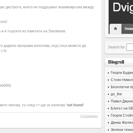
укс дистрота, които не поддържат взаимовръзка между
сно!
и я търсите из пакетите на Slackware:
то дадена програма използва, под Linux можете да
Search for:
с ls:
Blogroll
Георги Буди
Стоян Никол
dbb000)
Безплатни п
go_fire
Павел Джуне
ите липсва, то след => ще се изписва “
not found
“
Блогът на G
Георги Стой
0 Comments
Динка Желяз
Зелени техн