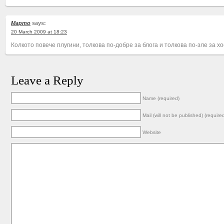
Марто
says:
20 March 2009 at 18:23
Колкото повече плугини, толкова по-добре за блога и толкова по-зле за хо
Leave a Reply
Name (required)
Mail (will not be published) (require
Website