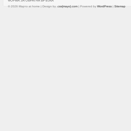
ФОРМА ЗА ОБРАТНА ВРЪЗКА
© 2026 Марто at home | Design by
.css{mayo}.com
| Powered by
WordPress
|
Sitemap