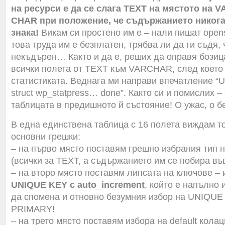
на ресурси е да се слага TEXT на мястото на
CHAR при положение, че съдържанието никога
знака!
Викам си простено им е – нали пишат opens
това труда им е безплатен, трябва ли да ги съдя, 
некъдърен… Както и да е, реших да оправя бозиц
всички полета от TEXT към VARCHAR, след което 
статистиката. Веднага ми направи впечатление “Up
struct wp_statpress… done”. Както си и помислих –
таблицата в предишното й състояние! O ужас, о б
В една единствена таблица с 16 полета виждам т
основни грешки:
– на първо място поставям грешно избрания тип 
(всички за TEXT, а съдържанието им се побира 
– на второ място поставям липсата на ключове –
UNIQUE KEY с auto_increment
, който е напълно
да спомена и отновно безумния избор на UNIQUE
PRIMARY!
– на трето място поставям избора на default кола