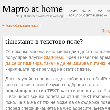
Марто at home
HOME
ЗА МЕН
CV
У
ФОРМА ЗА ОБРАТНА ВРЪЗКА
Not just another WordPress weblog
«
Топлофикация част II
Goog
timestamp в текстово поле?
От няколко месеца използвам един доста полезен
популярен плугин
StatPress
. Преди известно врем
да се оптимизира, така че да не изкарва питанки
н
кирилицата при преглед на статистиките.
Днес случайно преразгледах таблицата на StatPre
впечатления някои безумно подбрани полета:
timestamp е от тип TEXT
, както и полетата за IP 
– всъщност всички полета са от тип TEXT въпреки
ясно, че в 90% от тях не може да се съдържа пове
според спефицикацията на web адресите.
Безумн