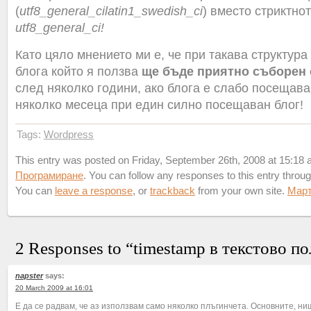
(
utf8_general_ci
latin1_swedish_ci
) вместо стриктно
utf8_general_ci!
Като цяло мнението ми е, че при такава структура
блога който я ползва
ще бъде приятно съборен 
след няколко години, ако блога е слабо посещав
няколко месеца при един силно посещаван блог!
Tags:
Wordpress
This entry was posted on Friday, September 26th, 2008 at 15:18 an
Програмиране
. You can follow any responses to this entry throu
You can
leave a response
, or
trackback
from your own site.
Мар
2 Responses to “timestamp в текстово по
napster
says:
20 March 2009 at 16:01
Е да се радвам, че аз използвам само няколко плъгинчета. Основните, ни