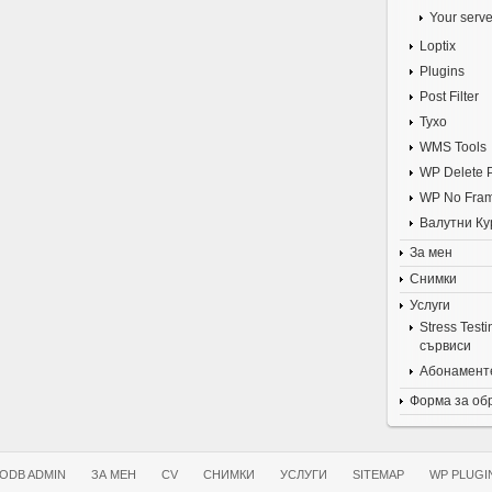
Your serve
Loptix
Plugins
Post Filter
Tyxo
WMS Tools
WP Delete 
WP No Fra
Валутни Ку
За мен
Снимки
Услуги
Stress Test
сървиси
Абонаменте
Форма за об
ODB ADMIN
ЗА МЕН
CV
СНИМКИ
УСЛУГИ
SITEMAP
WP PLUGI