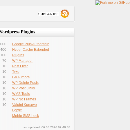
Wordpress Plugins
,000
Google Plus Authorship
400
Hyper Cache Extended
100
Plugins
70
WP Manager
10
Post Filter
10
Tyxo
10
GA Authors
10
WP Delete Posts
10
WP Post Links
10
WMS Tools
10
WP No Frames
10
Valutni Kursove
Loptix
Mobio SMS Lock
Last updated: 06.08.2026 02:48:38