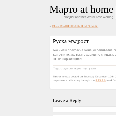
Марто at home
Not just another WordPress weblog
«
19de719ad183f0f539bb3dfdf7b04e65
Руска мъдрост
Ако имаш прекрасна жена, ослепителна л
данъчните; ако когато ходиш по улицата, 
НЕ на наркотиците!
Tags:
мъдрости
,
наркотици
,
руски
This entry was posted on Tuesday, December 16th, 2
responses to this entry through the
RSS 2.0
feed. Y
Leave a Reply