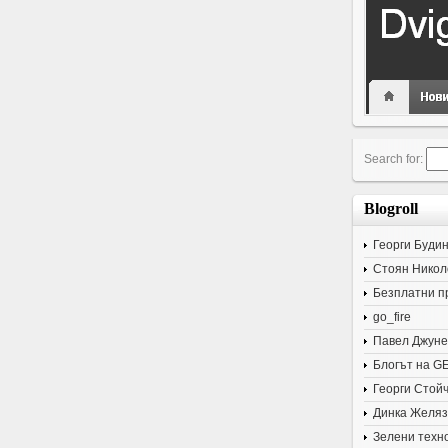
Search for:
Blogroll
Георги Буди
Стоян Никол
Безплатни п
go_fire
Павел Джуне
Блогът на G
Георги Стой
Динка Желяз
Зелени техн