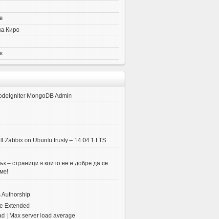
в
на Киро
к
odeIgniter MongoDB Admin
ll Zabbix on Ubuntu trusty – 14.04.1 LTS
к – страници в които не е добре да се
ме!
 Authorship
e Extended
ad | Max server load average