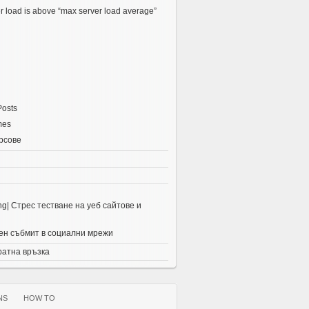
r load is above “max server load average”
Posts
mes
рсове
ing| Стрес тестване на уеб сайтове и
н събмит в социални мрежи
ратна връзка
NS
HOW TO