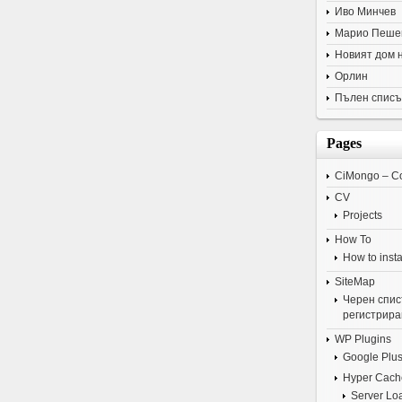
Иво Минчев
Марио Пеше
Новият дом 
Орлин
Пълен списъ
Pages
CiMongo – C
CV
Projects
How To
How to insta
SiteMap
Черен списъ
регистрира
WP Plugins
Google Plus
Hyper Cach
Server Lo