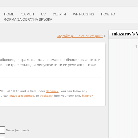
HOME
ЗА МЕН
CV
УСЛУГИ
WP PLUGINS
HOW TO
ФОРМА ЗА ОБРАТНА ВРЪЗКА
mlazarov’s 
Сървайвър – не се ли свърши?
»
1
юбовница, страхотна кола, нямаш проблеми с властите и
винаги грее слънце и минувачите ти се усмихват – кажи
008 at 10:45 and is filed under
Забавни
. You can follow any
ou can
leave a response
, or
trackback
from your own site.
Марто
+
Name (required)