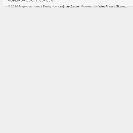
ФОРМА ЗА ОБРАТНА ВРЪЗКА
© 2026 Марто at home | Design by
.css{mayo}.com
| Powered by
WordPress
|
Sitemap