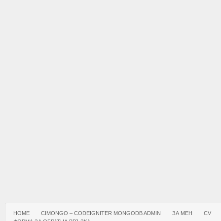
HOME
CIMONGO – CODEIGNITER MONGODB ADMIN
ЗА МЕН
CV