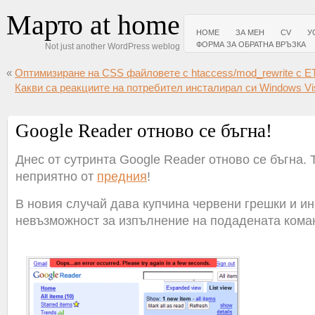
Марто at home
HOME
ЗА МЕН
CV
У
ФОРМА ЗА ОБРАТНА ВРЪЗКА
Not just another WordPress weblog
«
Оптимизиране на CSS файловете с htaccess/mod_rewrite с ET
Какви са реакциите на потребител инсталирал си Windows Vis
Google Reader отново се бъгна!
Днес от сутринта Google Reader отново се бъгна. 
неприятно от
предния
!
В новия случай дава купчина червени грешки и и
невъзможност за изпълнение на подадената кома