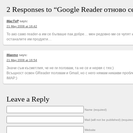
2 Responses to “Google Reader отново с
MacTeP
says:
21 May 2008 at 16:42
То ако само reader-а им се бъгваше пак добре… мен редовно ми се чупят и
останалите им продукти…
Марто
says:
21 May 2008 at 16:54
Значи съм късметлия, че не ги ползвам, та не се и нервя с тях:)
Всъщност освен GReader ползвам и Gmail, но с него нямам никакви пробл
IMAP:)
Leave a Reply
Name (required)
Mail (will not be published) (require
Website