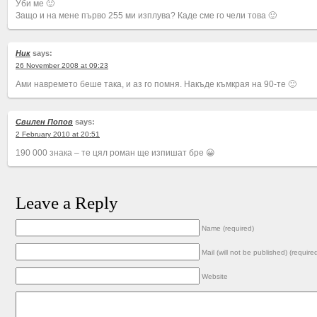
Уби ме 🙂
Защо и на мене първо 255 ми изплува? Каде сме го чели това 🙂
Ник
says:
26 November 2008 at 09:23
Ами навремето беше така, и аз го помня. Накъде къмкрая на 90-те 🙂
Свилен Попов
says:
2 February 2010 at 20:51
190 000 знака – те цял роман ще изпишат бре 😀
Leave a Reply
Name (required)
Mail (will not be published) (require
Website