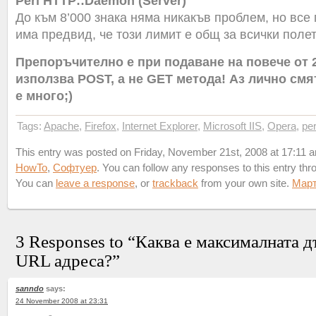
Perl HTTP::Daemon (Server)
До към 8’000 знака няма никакъв проблем, но все 
има предвид, че този лимит е общ за всички полет
Препоръчително е при подаване на повече от 2
използва POST, а не GET метода! Аз лично смят
е много;)
Tags:
Apache
,
Firefox
,
Internet Explorer
,
Microsoft IIS
,
Opera
,
per
This entry was posted on Friday, November 21st, 2008 at 17:11 an
HowTo
,
Софтуер
. You can follow any responses to this entry th
You can
leave a response
, or
trackback
from your own site.
Мар
3 Responses to “Каква е максималната 
URL адреса?”
sanndo
says:
24 November 2008 at 23:31