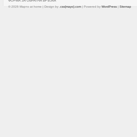
ФОРМА ЗА ОБРАТНА ВРЪЗКА
© 2026 Марто at home | Design by
.css{mayo}.com
| Powered by
WordPress
|
Sitemap