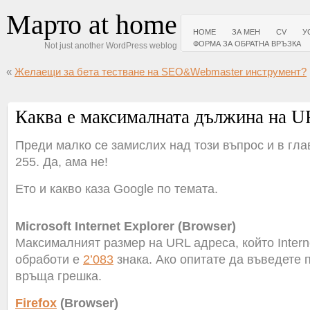
Марто at home
HOME
ЗА МЕН
CV
У
ФОРМА ЗА ОБРАТНА ВРЪЗКА
Not just another WordPress weblog
«
Желаещи за бета тестване на SEO&Webmaster инструмент?
Каква е максималната дължина на U
Преди малко се замислих над този въпрос и в гла
255. Да, ама не!
Ето и какво каза Google по темата.
Microsoft Internet Explorer (Browser)
Максималният размер на URL адреса, който Intern
обработи е
2’083
знака. Ако опитате да въведете 
връща грешка.
Firefox
(Browser)