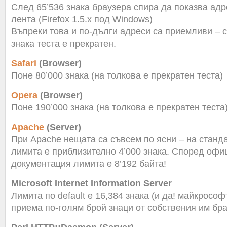
След 65’536 знака браузера спира да показва адр
лента (Firefox 1.5.x под Windows)
Въпреки това и по-дълги адреси са приемливи – 
знака теста е прекратен.
Safari
(Browser)
Поне 80’000 знака (на толкова е прекратен теста)
Opera
(Browser)
Поне 190’000 знака (на толкова е прекратен теста
Apache
(Server)
При Apache нещата са съвсем по ясни – на станд
лимита е приблизително 4’000 знака. Според офи
документация лимита е 8’192 байта!
Microsoft Internet Information Server
Лимита по default е 16,384 знака (и да! майкросо
приема по-голям брой знаци от собствения им бра