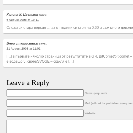
Калоян К. Цветков
says:
6 August 2008 at 19:11
Сложи си стара версия … аз от години си стоя на 0.60 и съм много доволе
Блог статистика
says:
21 August 2008 at 11:01
[…] в първите няколко страници от резултатите в G 4. BitComet/bit comet 
е водещо 5. своге/SVOGE – скакля е […]
Leave a Reply
Name (required)
Mail (will not be published) (require
Website