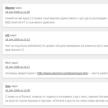
Марто
says:
18 July 2008 at 12:06
Никой не ме кара:) Сложих тази версия единствено с цел да я разгледам
BitComet v0.67 и съм много доволен.
nf1
says:
18 July 2008 at 13:12
Ако си под боза (windows) по-добре обърни внимание на клиенти като utorr
виж rtorrent 🙂
Mon
says:
18 July 2008 at 13:17
ползваш микроторент (
http://www.utorrent.com/download.php
) – чиста рабо
Geo
says:
18 July 2008 at 13:38
Сложи си mTorrent, повече от година и половина съм с него, смених битко
се въртят нагли банери и прочие. mTorrent е доста по-лека освен всичко о