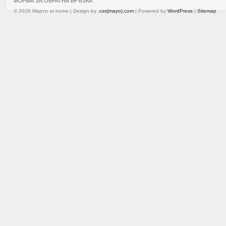
ФОРМА ЗА ОБРАТНА ВРЪЗКА
© 2026 Марто at home | Design by
.css{mayo}.com
| Powered by
WordPress
|
Sitemap