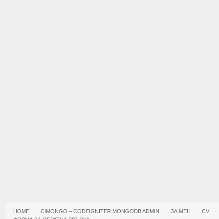
HOME
CIMONGO – CODEIGNITER MONGODB ADMIN
ЗА МЕН
CV