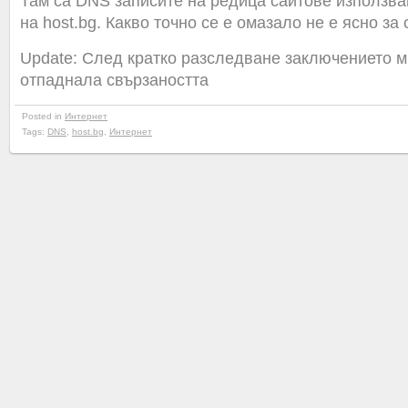
Там са DNS записите на редица сайтове използва
на host.bg. Какво точно се е омазало не е ясно за 
Update: След кратко разследване заключението ми
отпаднала свързаността
Posted in
Интернет
Tags:
DNS
,
host.bg
,
Интернет