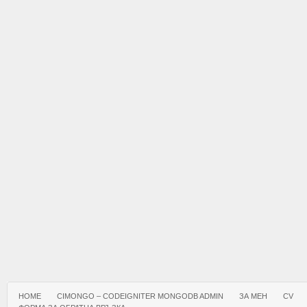
HOME
CIMONGO – CODEIGNITER MONGODB ADMIN
ЗА МЕН
CV