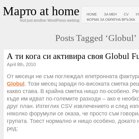
Марто at home
HOME
ЗА МЕН
CV
У
ФОРМА ЗА ОБРАТНА ВРЪЗКА
Not just another WordPress weblog
Posts Tagged ‘Globul’
А ти кога си активира своя Globul F
April 8th, 2010
От месеци не съм поглеждал елетронната фактур
Globul
. Този месец заради по-високата сметка ре
какво става. В крайна сметка нищо по-особено. Р
къде им идват по-големите разходи – ако е необх
друг план. Изтеглих CSV извлечението и след из
няколко форумули се оказа, че просто съм говори
групата. Тоест нормално и нищо особено, докато 
ред: