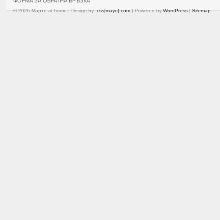
ФОРМА ЗА ОБРАТНА ВРЪЗКА
© 2026 Марто at home | Design by
.css{mayo}.com
| Powered by
WordPress
|
Sitemap