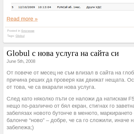
Read more »
Posted in
блогинки
Tags:
Globul
Globul с нова услуга на сайта си
June 5th, 2008
От повече от месец не съм влизал в сайта на глоб
причина реших да проверя как движат нещата. О
от това, че са вкарали нова услуга.
След като няколко пъти се наложи да натискам F5
нещо по-различно от бял екран, стигнах го заветн
забелязах новото бутонче в менюто, маркирането
балонче “ново” – добре, че са го сложили, иначе 
забележа;)