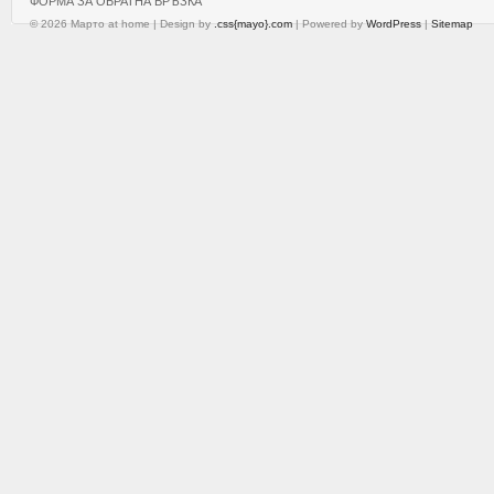
ФОРМА ЗА ОБРАТНА ВРЪЗКА
© 2026 Марто at home | Design by
.css{mayo}.com
| Powered by
WordPress
|
Sitemap