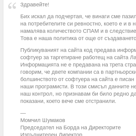
Здравейте!
Бих искал да подчертая, че винаги сме пази
на потребителите си ревностно, което е и в н
намалява количеството СПАМ и в следствие
Това е наша политика от още от създаването
Публикуваният на сайта код предава инфор
софтуер за таргетиране работещ на сайта Ла
Информацията не е предавана на трета стра
говорим, че двете компании са в партньорск
болшинството от софтуера на сайта е писан
наши програмисти. В този смисъл данните не
наш контрол, но признавам би било редно да
показани, което вече сме отстранили.
—
Момчил Шумаков
Председател на Борда на Директорите
Изпълнителен Директор