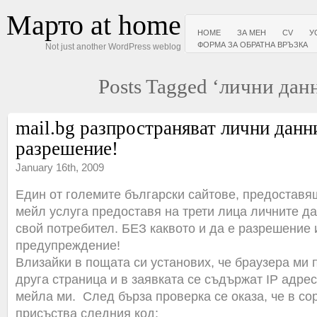
Марто at home
HOME
ЗА МЕН
CV
У
ФОРМА ЗА ОБРАТНА ВРЪЗКА
Not just another WordPress weblog
Posts Tagged ‘лични дан
mail.bg разпространяват лични данн
разрешение!
January 16th, 2009
Един от големите български сайтове, предоставя
мейл услуга предоставя на трети лица личните да
свой потребител. БЕЗ каквото и да е разрешение 
предупреждение!
Влизайки в пощата си установих, че браузера ми 
друга страница и в заявката се съдържат IP адрес
мейла ми. След бърза проверка се оказа, че в сор
присъства следния код: