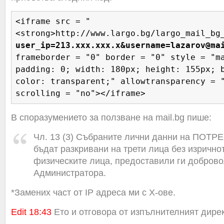
<iframe src = "
<strong>http://www.largo.bg/largo_mail_bg
user_ip=213.xxx.xxx.x&
username=lazarov@ma
frameborder = "0" border = "0" style = "m
padding: 0; width: 180px; height: 155px; 
color: transparent;" allowtransparency = 
scrolling = "no"></iframe>
В споразумението за ползване на mail.bg пише:
Чл. 13 (3) Събраните лични данни на ПОТ
бъдат разкривани на трети лица без изрично
физическите лица, предоставили ги доброво
Администратора.
*Замених част от IP адреса ми с X-ове.
Edit 18:43
Ето и отговора от изпълнителният дирек