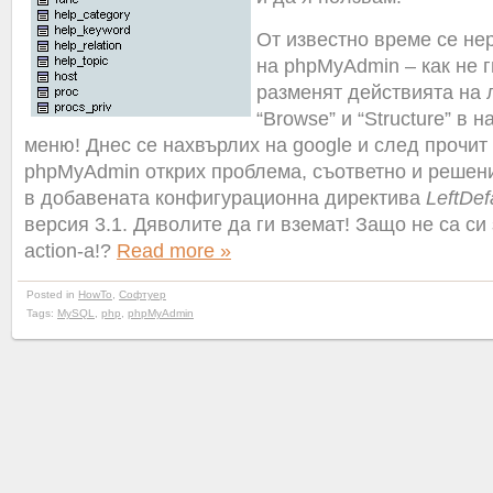
От известно време се нер
на phpMyAdmin – как не 
разменят действията на 
“Browse” и “Structure” в 
меню! Днес се нахвърлих на google и след прочит 
phpMyAdmin открих проблема, съответно и решение
в добавената конфигурационна директива
LeftDef
версия 3.1. Дяволите да ги вземат! Защо не са си 
action-a!?
Read more »
Posted in
HowTo
,
Софтуер
Tags:
MySQL
,
php
,
phpMyAdmin