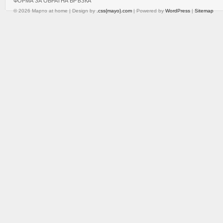
ФОРМА ЗА ОБРАТНА ВРЪЗКА
© 2026 Марто at home | Design by
.css{mayo}.com
| Powered by
WordPress
|
Sitemap