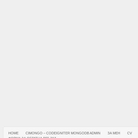
HOME
CIMONGO – CODEIGNITER MONGODB ADMIN
ЗА МЕН
CV