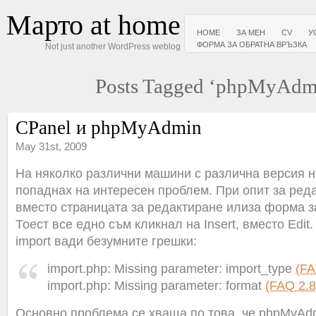
Марто at home
HOME
ЗА МЕН
CV
У
ФОРМА ЗА ОБРАТНА ВРЪЗКА
Not just another WordPress weblog
Posts Tagged ‘phpMyAdm
CPanel и phpMyAdmin
May 31st, 2009
На няколко различни машини с различна версия 
попаднах на интересен проблем. При опит за реда
вместо страницата за редактиране илиза форма з
Тоест все едно съм кликнал на Insert, вместо Edit
import вади безумните грешки:
import.php: Missing parameter: import_type
(FA
import.php: Missing parameter: format
(FAQ 2.8
Основно проблема се хваща по това, че phpMyAdm