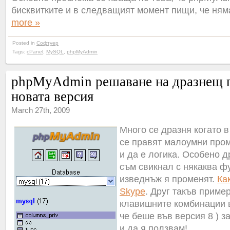
бисквитките и в следващият момент пищи, че ням
more »
Posted in
Софтуер
Tags:
cPanel
,
MySQL
,
phpMyAdmin
phpMyAdmin решаване на дразнещ 
новата версия
March 27th, 2009
Много се дразня когато 
се правят малоумни пром
и да е логика. Особено д
съм свикнал с някаква ф
изведнъж я променят.
Ка
Skype
. Друг такъв приме
клавишните комбинации
че беше във версия 8 ) з
и да я ползвам!