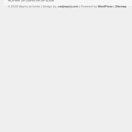
ФОРМА ЗА ОБРАТНА ВРЪЗКА
© 2026 Марто at home | Design by
.css{mayo}.com
| Powered by
WordPress
|
Sitemap