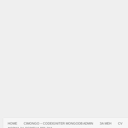
HOME
CIMONGO – CODEIGNITER MONGODB ADMIN
ЗА МЕН
CV