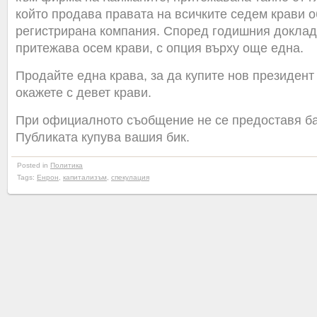
който продава правата на всичките седем крави 
регистрирана компания. Според годишния доклад
притежава осем крави, с опция върху още една.
Продайте една крава, за да купите нов президент
окажете с девет крави.
При официалното съобщение не се предоставя ба
Публиката купува вашия бик.
Posted in
Политика
Tags:
Енрон
,
капитализъм
,
спекулация