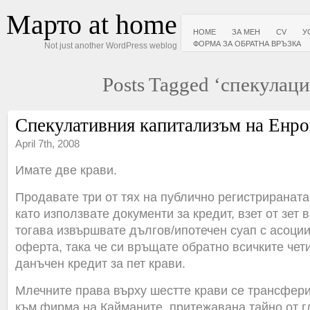
Марто at home
HOME
ЗА МЕН
CV
У
ФОРМА ЗА ОБРАТНА ВРЪЗКА
Not just another WordPress weblog
Posts Tagged ‘спекулаци
Спекулативния капитализъм на Енр
April 7th, 2008
Имате две крави.
Продавате три от тях на публично регистрираната
като използвате документи за кредит, взет от зет в
тогава извършвате дългов/ипотечен суап с асоци
оферта, така че си връщате обратно всичките чети
данъчен кредит за пет крави.
Млечните права върху шестте крави се трансфери
към фирма на Кайманите, притежавана тайно от г