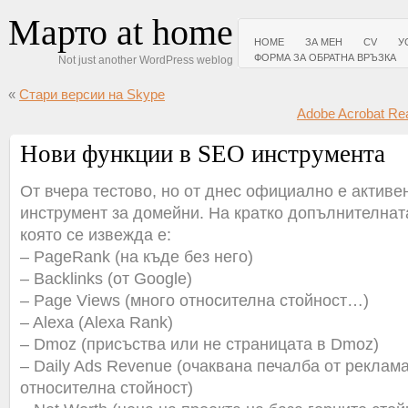
Марто at home
HOME
ЗА МЕН
CV
У
ФОРМА ЗА ОБРАТНА ВРЪЗКА
Not just another WordPress weblog
«
Стари версии на Skype
Adobe Acrobat Re
Нови функции в SEO инструмента
От вчера тестово, но от днес официално е активе
инструмент за домейни. На кратко допълнителна
която се извежда е:
– PageRank (на къде без него)
– Backlinks (от Google)
– Page Views (много относителна стойност…)
– Alexa (Alexa Rank)
– Dmoz (присъства или не страницата в Dmoz)
– Daily Ads Revenue (очаквана печалба от реклам
относителна стойност)