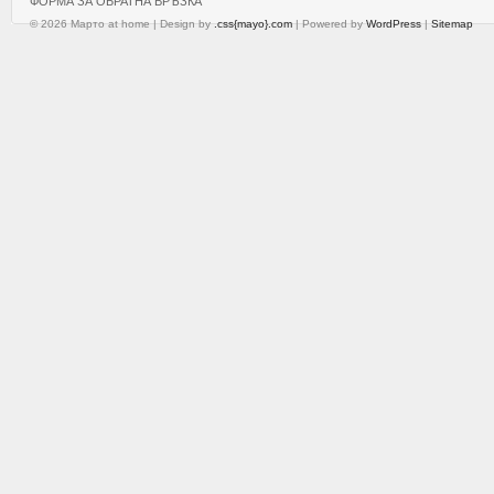
ФОРМА ЗА ОБРАТНА ВРЪЗКА
© 2026 Марто at home | Design by
.css{mayo}.com
| Powered by
WordPress
|
Sitemap