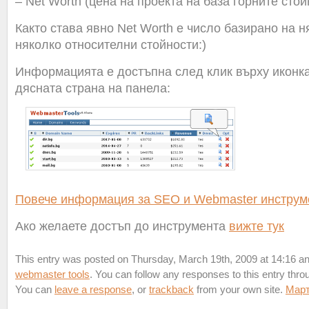
– Net Worth (цена на проекта на база горните стой
Както става явно Net Worth е число базирано на н
няколко относителни стойности:)
Информацията е достъпна след клик върху иконка
дясната страна на панела:
Повече информация за SEO и Webmaster инструм
Ако желаете достъп до инструмента
вижте тук
This entry was posted on Thursday, March 19th, 2009 at 14:16 and
webmaster tools
. You can follow any responses to this entry thr
You can
leave a response
, or
trackback
from your own site.
Мар