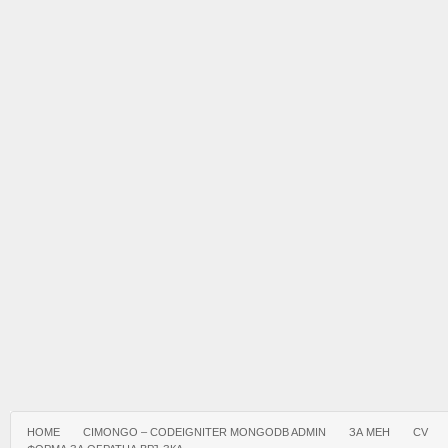
HOME
CIMONGO – CODEIGNITER MONGODB ADMIN
ЗА МЕН
CV