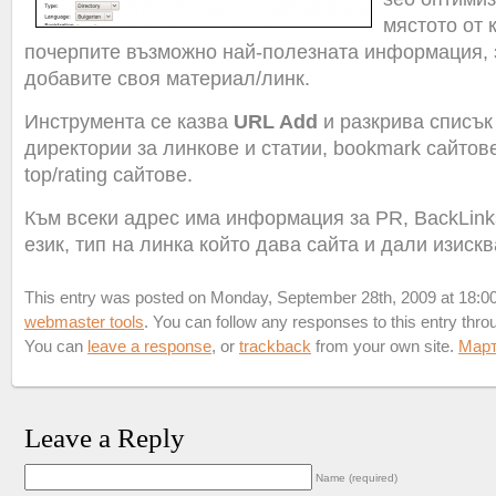
мястото от 
почерпите възможно най-полезната информация, 
добавите своя материал/линк.
Инструмента се казва
URL Add
и разкрива списък
директории за линкове и статии, bookmark сайтове
top/rating сайтове.
Към всеки адрес има информация за PR, BackLinks
език, тип на линка който дава сайта и дали изиск
This entry was posted on Monday, September 28th, 2009 at 18:00 
webmaster tools
. You can follow any responses to this entry thr
You can
leave a response
, or
trackback
from your own site.
Мар
Leave a Reply
Name (required)