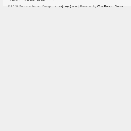
ФОРМА ЗА ОБРАТНА ВРЪЗКА
© 2026 Марто at home | Design by
.css{mayo}.com
| Powered by
WordPress
|
Sitemap