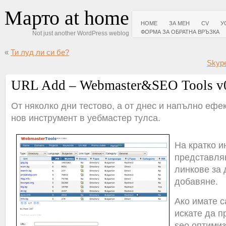
Марто at home
HOME
ЗА МЕН
CV
У
ФОРМА ЗА ОБРАТНА ВРЪЗКА
Not just another WordPress weblog
«
Ти луд ли си бе?
Skype
URL Add – Webmaster&SEO Tools v0
От няколко дни тестово, а от днес и напълно ефе
нов инструмент в уебмастер тулса.
На кратко и
представля
линкове за 
добавяне.
Ако имате с
искате да п
seo оптимиз