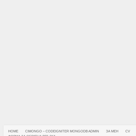
HOME
CIMONGO – CODEIGNITER MONGODB ADMIN
ЗА МЕН
CV