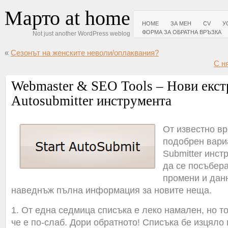
Марто at home
HOME
ЗА МЕН
CV
У
ФОРМА ЗА ОБРАТНА ВРЪЗКА
Not just another WordPress weblog
«
Сезонът на женските неволи/оплаквания?
С н
Webmaster & SEO Tools – Нови екст
Autosubmitter инструмента
От известно в
подобрен вари
Submitter инст
да се посъбера
промени и данн
наведнъж пълна информация за новите неща.
1. От една седмица списъка е леко намален, но то
че е по-слаб. Дори обратното! Списъка бе изцяло