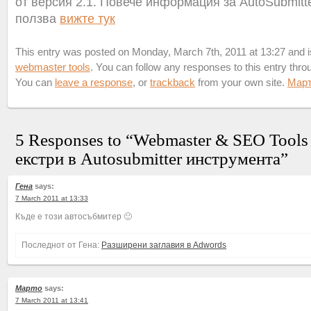
от версия 2.1. Повече информация за AutoSubmitter
ползва
вижте тук
This entry was posted on Monday, March 7th, 2011 at 13:27 and is
webmaster tools
. You can follow any responses to this entry thr
You can
leave a response
, or
trackback
from your own site.
Мар
5 Responses to “Webmaster & SEO Tools
екстри в Autosubmitter инструмента”
Гена
says:
7 March 2011 at 13:33
Къде е този автосъбмитер 🙂
Последнот от Гена:
Разширени заглавия в Adwords
Марто
says:
7 March 2011 at 13:41