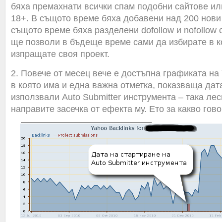
бяха премахнати всички спам подобни сайтове ил
18+. В същото време бяха добавени над 200 нови
същото време бяха разделени dofollow и nofollow 
ще позволи в бъдеще време сами да избирате в к
изпращате своя проект.
2. Повече от месец вече е достъпна графиката на 
в която има и една важна отметка, показваща дата
използвали Auto Submitter инструмента – така ле
направите засечка от ефекта му. Ето за какво гово