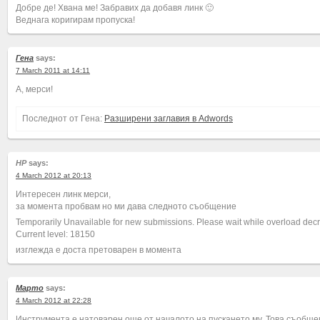
Добре де! Хвана ме! Забравих да добавя линк 🙂
Веднага коригирам пропуска!
Гена
says:
7 March 2011 at 14:11
А, мерси!
Последнот от Гена:
Разширени заглавия в Adwords
HP
says:
4 March 2012 at 20:13
Интересен линк мерси,
за момента пробвам но ми дава следното съобщение
Temporarily Unavailable for new submissions. Please wait while overload dec
Current level: 18150
изглежда е доста претоварен в момента
Марто
says:
4 March 2012 at 22:28
Инструмента е натоварен още от началото на пускането му. Това съобщен