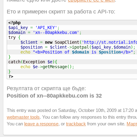
Ето и примерен скрипт за работа с API-то:
<?php
$api_key
=
'API_KEY'
;
$domain
=
'xn--80apkkebu.com'
;
try 
{
$client
=
new
 SoapClient
(
'http://st.notrial.inf
$position
=
$client
->
ipotpal
(
$api_key
,
$domain
)
;
echo
"<b>Position of 
$domain
 is 
$position
</b>"
;
}

catch
(
Exception 
$e
)
{
echo
$e
->
getMessage
(
)
;
}
?>
Резултата от скрипта ще бъде:
Position of xn--80apkkebu.com is 32
This entry was posted on Saturday, October 10th, 2009 at 17:20 an
webmaster tools
. You can follow any responses to this entry thr
You can
leave a response
, or
trackback
from your own site.
Мар