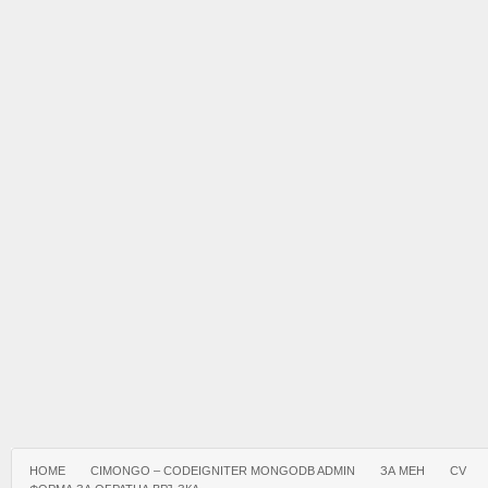
HOME
CIMONGO – CODEIGNITER MONGODB ADMIN
ЗА МЕН
CV