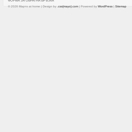
ФОРМА ЗА ОБРАТНА ВРЪЗКА
© 2026 Марто at home | Design by
.css{mayo}.com
| Powered by
WordPress
|
Sitemap