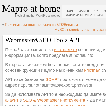
Марто at home
HOME
ЗА МЕН
CV
У
ФОРМА ЗА ОБРАТНА ВРЪЗКА
Not just another WordPress weblog
«
Причината за днешния срив на БТК/Виваком
MySQL numeric types – дължина
Webmaster&SEO Tools API
Покрай състезанието за
ипотпалите
се появи идея
информацията, която предлага st.notrial.info
В първата си съвзем бета версия апи-то поддърж
основни функции изцяло насочени към
ипотпал
съ
API-то се базира на
SOAP
* протокола и може да 
адрес http://st.notrial.info/api/export.php?wsdl
За да използвате API-то е необходимо да имате 
акаунт
в
SEO & Webmaster инструмента
и да имате
нямате едно или двете
свържете се с мен
.