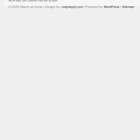
ФОРМА ЗА ОБРАТНА ВРЪЗКА
© 2026 Марто at home | Design by
.css{mayo}.com
| Powered by
WordPress
|
Sitemap