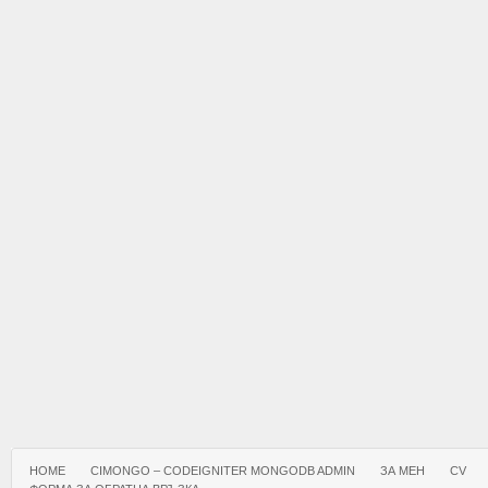
HOME
CIMONGO – CODEIGNITER MONGODB ADMIN
ЗА МЕН
CV