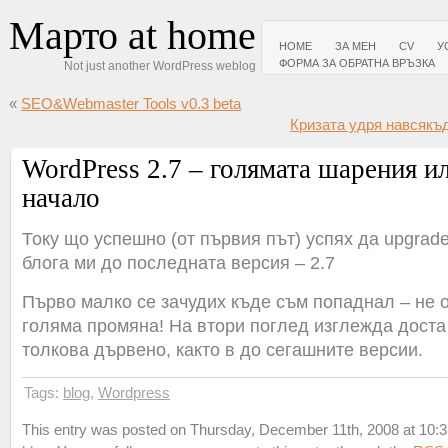
Марто at home
HOME
ЗА МЕН
CV
У
ФОРМА ЗА ОБРАТНА ВРЪЗКА
Not just another WordPress weblog
«
SEO&Webmaster Tools v0.3 beta
Кризата удря навсякъд
WordPress 2.7 – голямата шарения и
начало
Току що успешно (от първия път) успях да upgrad
блога ми до последната версия – 2.7
Първо малко се зачудих къде съм попаднал – не 
голяма промяна! На втори поглед изглежда доста
толкова дървено, както в до сегашните версии.
Tags:
blog
,
Wordpress
This entry was posted on Thursday, December 11th, 2008 at 10:35