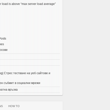
r load is above “max server load average”
Posts
mes
рсове
ing| Стрес тестване на уеб сайтове и
н събмит в социални мрежи
ратна връзка
NS
HOW TO