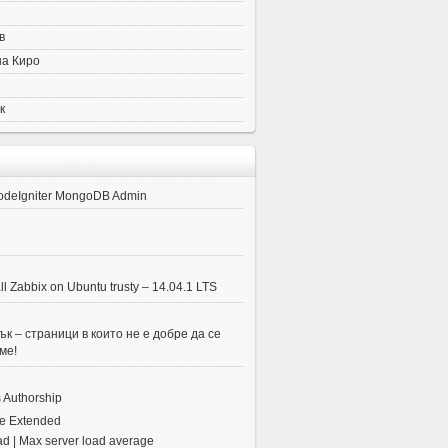
в
на Киро
к
odeIgniter MongoDB Admin
ll Zabbix on Ubuntu trusty – 14.04.1 LTS
к – страници в които не е добре да се
ме!
 Authorship
e Extended
ad | Max server load average