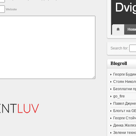
Website
Search for:
Blogroll
Георги Буди
Стоян Никол
Безплатни п
go_fire
Павел Джуне
Блогът на G
Георги Стой
Динка Желяз
Зелени техн