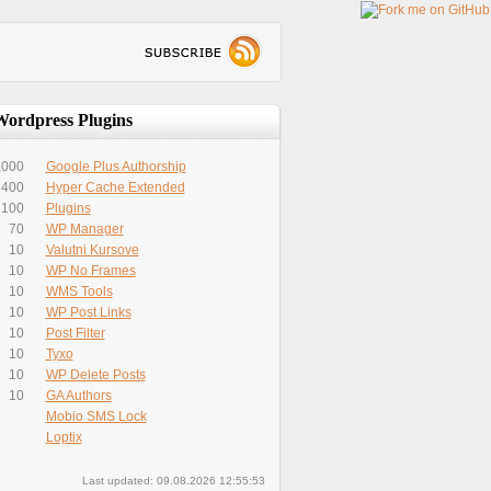
Wordpress Plugins
,000
Google Plus Authorship
400
Hyper Cache Extended
100
Plugins
70
WP Manager
10
Valutni Kursove
10
WP No Frames
10
WMS Tools
10
WP Post Links
10
Post Filter
10
Tyxo
10
WP Delete Posts
10
GA Authors
Mobio SMS Lock
Loptix
Last updated: 09.08.2026 12:55:53