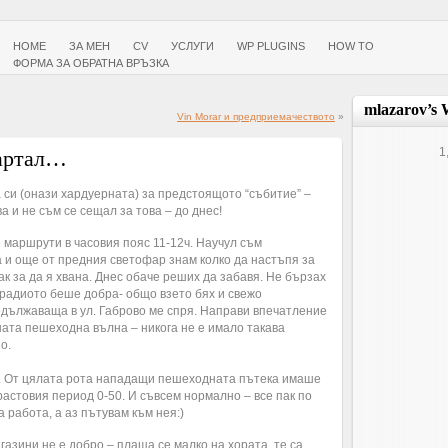
HOME
ЗА МЕН
CV
УСЛУГИ
WP PLUGINS
HOW TO
ФОРМА ЗА ОБРАТНА ВРЪЗКА
mlazarov’s 
Vin Morar и предприемачеството
»
1
вартал…
си (онази хардуерната) за предстоящото “събитие” –
ва и не съм се сещал за това – до днес!
 маршрути в часовия пояс 11-12ч. Научул съм
а и още от предния светофар знам колко да настъпя за
ак за да я хвана. Днес обаче реших да забавя. Не бързах
 радиото беше добра- общо взето бях и свежо
одължаваща в ул. Габрово ме спря. Направи впечатление
ната пешеходна вълна – никога не е имало такава
о.
. От цялата рота нападащи пешеходната пътека имаше
астовия период 0-50. И съвсем нормално – все пак по
 работа, а аз пътувам към нея:)
азини не е добро – плаща се малко на хората, те са