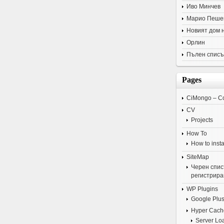
Иво Минчев
Марио Пеше
Новият дом 
Орлин
Пълен списъ
Pages
CiMongo – C
CV
Projects
How To
How to insta
SiteMap
Черен списъ
регистрира
WP Plugins
Google Plus
Hyper Cach
Server Lo