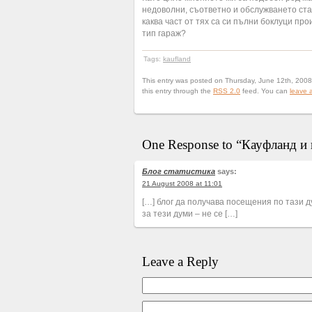
недоволни, съответно и обслужването став
каква част от тях са си пълни боклуци п
тип гараж?
Tags:
kaufland
This entry was posted on Thursday, June 12th, 2008 
this entry through the
RSS 2.0
feed. You can
leave 
One Response to “Кауфланд и
Блог статистика
says:
21 August 2008 at 11:01
[…] блог да получава посещения по тази д
за тези думи – не се […]
Leave a Reply