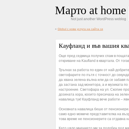
Марто at home
Not just another WordPress weblog
«
Globul с нова услуга на сайта си
Кауфланд и във вашия к
Още пред седмица получих спам в пощата 
откриване на Kaufland в квартала. От тога
Тръгнах за работа по един от най-добрите
светофарите по пътя с точност до секунд
да хвана зелена вълна или да се забавя п
да застана зад монитора, а и музиката по
настроение. Светофара на ул. Скопие пр
дозината хора, кооито пресичаха на зеле
навалица тук! Кауфланд вече работи – явн
Основната навалица беше от пенсионери
само едно момиче представителка на възр
това време не пенсионерите са отдавна на
Като цяло мнението ми за подобен род маг