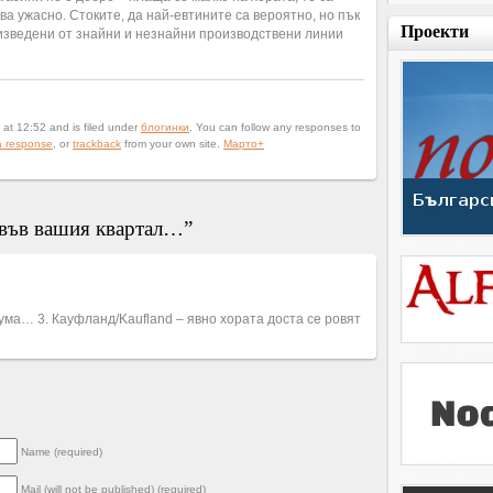
а ужасно. Стоките, да най-евтините са вероятно, но пък
Проекти
роизведени от знайни и незнайни производствени линии
at 12:52 and is filed under
блогинки
. You can follow any responses to
a response
, or
trackback
from your own site.
Марто
+
 във вашия квартал…”
ума… 3. Кауфланд/Kaufland – явно хората доста се ровят
Name (required)
Mail (will not be published) (required)