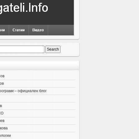
нов
ов
рограми – официален блог
в
EO
чев
кова
ологии