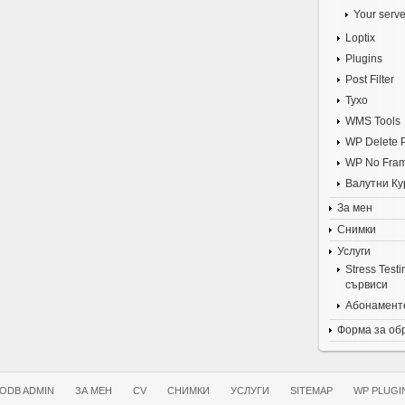
Your serve
Loptix
Plugins
Post Filter
Tyxo
WMS Tools
WP Delete 
WP No Fra
Валутни Ку
За мен
Снимки
Услуги
Stress Test
сървиси
Абонаменте
Форма за об
ODB ADMIN
ЗА МЕН
CV
СНИМКИ
УСЛУГИ
SITEMAP
WP PLUGI