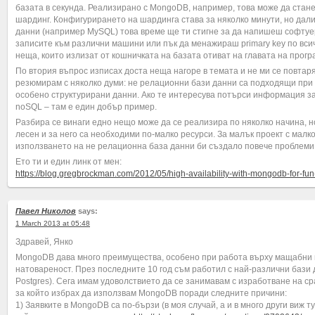
базата в секунда. Реализирано с MongoDB, например, това може да стане
шардинг. Конфигурирането на шардинга става за няколко минути, но дал
данни (например MySQL) това време ще ти стигне за да напишеш софтуе
записите към различни машини или пък да менажираш primary key по вси
неща, които излизат от кошничката на базата отиват на главата на прогр
По втория въпрос изписах доста неща нагоре в темата и не ми се повтар
резюмирам с няколко думи: не релационни бази данни са подходящи при 
особено структурирани данни. Ако те интересува потърси информация за
noSQL – там е един добър пример.
Разбира се винаги едно нещо може да се реализира по няколко начина, н
лесен и за него са необходими по-малко ресурси. За малък проект с малк
използването на не релационна база данни би създало повече проблеми
Ето ти и един линк от мен:
https://blog.gregbrockman.com/2012/05/high-availability-with-mongodb-for-fun-
Павел Николов
says:
1 March 2013 at 05:48
Здравей, Янко
MongoDB дава много преимущества, особено при работа върху мащабни 
натовареност. През последните 10 год съм работил с най-различни бази
Postgres). Сега имам удоволствието да се занимавам с изработване на ср
за който избрах да използвам MongoDB поради следните причини:
1) Заявките в MongoDB са по-бързи (в моя случай, а и в много други виж т