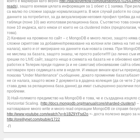
който е маркиран като верен
http://stackoverflow.com/questions/9702643/m
reads
), защото вземам цялата информация за 1 обект с 1 заявка. При р
са малко по сложни заради нормализацията. В моя случай работя по соц
данните за потребител, за да визуализирам неговия профил трябва да на
таблици (поне 10) ако използвам релационна база. Съответно това озна
поне 10 индекса, като някои от които не са clustered index (предполагам,
това).
2) Качване на промени по сайт – с MongoDB е много лесно, защото няма 
сложни скриптове за добавяне/премахване на колони или смяна на тип на 
налага), както и от мигриране на данните към новата схема. При MongoDB
не мислиш за базата, защото знаеш, че просто работи!!!!! (аз лично съм 
грешки по LIVE сайт, защото нещо в схемата на базата не е обновено как
работих в Телерик преди години (а и не самотам) обновявахме сайта обик
натоварен през седмицата или в неделя. И имаше винаги кратък прериод 
показва “Under Maintenance” съобщение, докато променяме базата/бази
не се налага, защото може 2 документа в дадена колекция (да се чете 2 р
става дума за релационна база данни) да имат съвършенно различни пол
проблеми.
3) Най-голямото предимство на MongoDB е това, че е създадена изцяло с
Horizontal Scaling. (
http://docs.mongodb.org/manual/core/sharded-clusters/
) 
натоварване много write и много read опреации MongoDB се справя безуп
http://www.youtube.com/watch?v=b1BZ9YFsd2o
<- доста полезно видео за 
http://oreillynet.com/pub/e/1722
-П