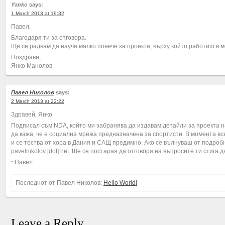
Yanko
says:
1 March 2013 at 19:32
Павел,
Благодаря ти за отговора.
Ще се радвам да науча малко повече за проекта, върху който работиш в 
Поздрави,
Янко Манолов
Павел Николов
says:
2 March 2013 at 22:22
Здравей, Янко
Подписал съм NDA, който ми забранява да издавам детайли за проекта на
да кажа, че е социална мрежа предназначена за спортисти. В момента вс
и се тества от хора в Дания и САЩ предимно. Ако се вълнуваш от подробн
pavelnikolov [dot] net. Ще се постарая да отговоря на въпросите ти стига д
~Павел
Последнот от Павел Николов:
Hello World!
Leave a Reply