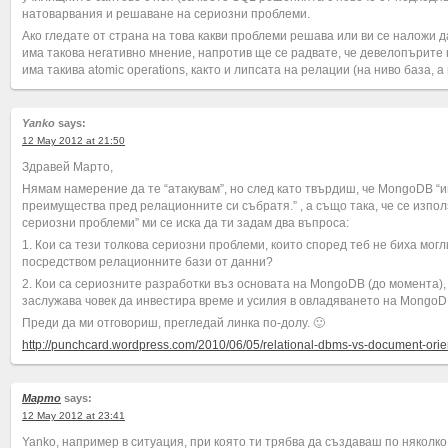
натоварвания и решаване на сериозни проблеми.
Ако гледате от страна на това какви проблеми решава или ви се наложи д
има такова негативно мнение, напротив ще се радвате, че девелопърите
има такива atomic operations, както и липсата на релации (на ниво база, а
Yanko
says:
12 May 2012 at 21:50
Здравей Марто,
Нямам намерение да те “атакувам”, но след като твърдиш, че MongoDB “
преимущества пред релационните си събратя.” , а също така, че се изпо
сериозни проблеми” ми се иска да ти задам два въпроса:
1. Кои са тези толкова сериозни проблеми, които според теб не биха могл
посредством релационните бази от данни?
2. Кои са сериозните разработки въз основата на MongoDB (до момента),
заслужава човек да инвестира време и усилия в овладяването на Mongo
Преди да ми отговориш, прегледай линка по-долу. 🙂
http://punchcard.wordpress.com/2010/06/05/relational-dbms-vs-document-orie
Марто
says:
12 May 2012 at 23:41
Yanko, например в ситуация, при която ти трябва да създаваш по няколко