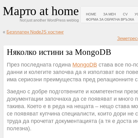
Марто at home
HOME
ЗА МЕН
CV
У
ФОРМА ЗА ОБРАТНА ВРЪЗКА
Not just another WordPress weblog
«
Безплатен NodeJS хостинг
Земетресе
Няколко истини за MongoDB
През последната година
MongoDB
става все по-п
данни и колегите започва да я използват все повеч
има сериозни преимущества пред релационните с
Заедно с добре подготвените и компетентни през
документации започнаха да се появяват и много
такива. Което е в реда на нещата – нещо става м
се появяват купчина специалисти, които дори не 
труда да прочетат документацията (а тя е доста и
полезна).