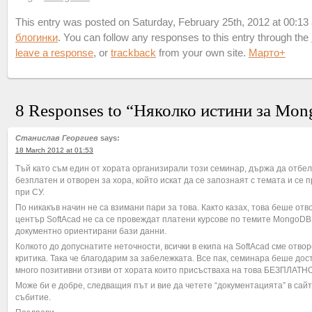
This entry was posted on Saturday, February 25th, 2012 at 00:13 a
блогинки
. You can follow any responses to this entry through the
leave a response
, or
trackback
from your own site.
Марто
+
8 Responses to “Няколко истини за Mo
Станислав Георгиев
says:
18 March 2012 at 01:53
Тъй като съм един от хората организирали този семинар, държа да отбе
безплатен и отворен за хора, който искат да се запознаят с темата и се 
при СУ.
По никакъв начин не са взимани пари за това. Както казах, това беше отв
център SoftAcad не са се провеждат платени курсове по темите MongoDB
документно ориентирани бази данни.
Колкото до допуснатите неточности, всички в екипа на SoftAcad сме отво
критика. Така че благодарим за забележката. Все пак, семинара беше до
много позитивни отзиви от хората които присъстваха на това БЕЗПЛАТН
Може би е добре, следващия път и вие да четете “документацията” в сай
събитие.