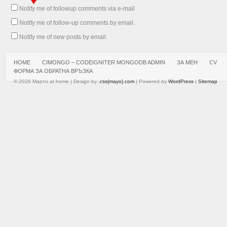
Notify me of followup comments via e-mail
Notify me of follow-up comments by email.
Notify me of new posts by email.
HOME
CIMONGO – CODEIGNITER MONGODB ADMIN
ЗА МЕН
CV
ФОРМА ЗА ОБРАТНА ВРЪЗКА
© 2026 Марто at home | Design by
.css{mayo}.com
| Powered by
WordPress
|
Sitemap