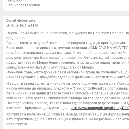
Поздрави,
Станислав Георгиев.
Danail Aleixev
says:
18 March 2012 at 13:09
Първо – семинарът беше безплатен, а обучения по Document Oriented Da
предлагали.
Второ – след като ще хейтваш поне си направи труда да прегледаш докр
беше повторено, че липсват атомични операции в СМИСЪЛ НА ACID Т
но кой да си направи труда да изслуша. Уточнено беше също така, че Mo
документ винаги ще бъде променен атомично. Относно stored процедурит
представянето на Mongo беше уточнено, че могат да се пишат каквито и 
благодарение на JavaScript API, предлаган от Mongo.
Обожавам хора, които дори не са си направили труда да погледнат нещо 
намират кусурите, изваждайки отделни изречения и изрази извън контекс
И за да ти върна услугата – явно не си прочел документацията на Монго 
никога нямаше да напишеш следното – “Явно от SoftAcad са пропуснали,
релационна база данни (което включва и липсата на релация между сами
колекция)”. Като отявлен специалист в Mongo би трябвало да знаеш, че 
DBRef(collection, attribute), което е начин да се направи референция към 
колекция – прилагам и документация –
http://www.mongodb.org/display/D
Критиката е полезно нещо, това те кара да се развиваш и да дърпаш напр
е конструктивна, добре изказана и да е цялостна, не на различни парчета
от контекста.