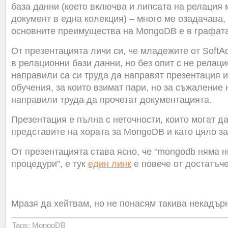
база данни (което включва и липсата на релация
документ в една колекция) – много ме озадачава, 
основните преимущества на MongoDB е в графата 
От презентацията личи си, че младежите от SoftAc
в релационни бази данни, но без опит с не релаци
направили са си труда да направят презентация и
обучения, за които взимат пари, но за съжаление 
направили труда да прочетат документацията.
Презентация е пълна с неточности, които могат д
представите на хората за MongoDB и като цяло з
От презентацията става ясно, че “mongodb няма н
процедури”, е тук
един линк
е повече от достатъче
Мразя да хейтвам, но не понасям такива некадър
Tags:
MongoDB