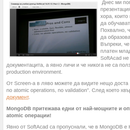
Днес ми по
презентация
хора, които
да обучават
Похвално, ч
да образова
Въпреки, че
платен мла
SoftAcad не
документацита, а явно личи и че никога не са по
production environment.
От Screen-а в ляво можете да видите нещо доста 
no atomic operations, no validation”. След което хв
документ
.
MongoDB притежава едни от най-мощните и о
atomic операции!
Явно от SoftAcad са пропуснали, че в MongoDB е