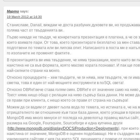
Марто
says:
19 March 2012 at 14:30
Станиславе, Danail, виждам че доста разбуних духовете ви, но продъжава
голяма част от твърденията ви.
Първо никаде не твърдя, че конкретната презентация е платена, а че се 
които взимате пари. От това, което презентирате безплатно за мен става 
подготвени по темата или ви липсва опит. Написаното в поста ми е напъ
го изопачите не променят фактите.
В презентацията ви има твърдение, че няма транзакции, което както ви пи
наистина не са във формата, която масово хората познават. И пак ще повт
най-силните страни на монго.
Относно процедурите – хем твърдите, че ги няма, хем твърдите, че ги им
сметка, това е един от най-мощните инструменти в noSQL света!
Относно DBRef вече става голям смях. DBRef е от значение само на нив
Тоест няма нищо общо с релации на ниво сървър база данни. Не може да
се прави при клиента, с нещо което се прави от страна на сървъра!
Можем да си вадим от двевет гьола вода по темата, но истината е, че на 
отрицателното ви отношение към тази база данни, което усещам в презен
MongoDB има много минуси от погледа на девелопър правещ малък сайт, 
размера на Google, Foursquire, Sourceforge и една купчина други
(
http://www.mongodb.org/display/DOCS/Production+Deployments
), при коит
наистина от значение, MongoDB е оценен подобаващо. Не е създаден за 
училищните сайтове с нея (за което SQL решенията с повече от подходящ