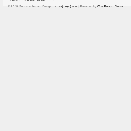
ФОРМА ЗА ОБРАТНА ВРЪЗКА
© 2026 Марто at home | Design by
.css{mayo}.com
| Powered by
WordPress
|
Sitemap