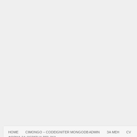
HOME
CIMONGO – CODEIGNITER MONGODB ADMIN
ЗА МЕН
CV