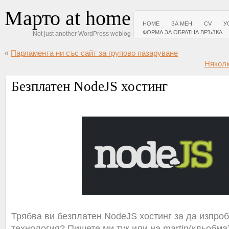
Марто at home
HOME
ЗА МЕН
CV
У
ФОРМА ЗА ОБРАТНА ВРЪЗКА
Not just another WordPress weblog
«
Парламента ни със сайт за групово пазаруване
Няколк
Безплатен NodeJS хостинг
Трябва ви безплатен NodeJS хостинг за да изпроб
технология? Пишете ми тук или на martin(кльобма)