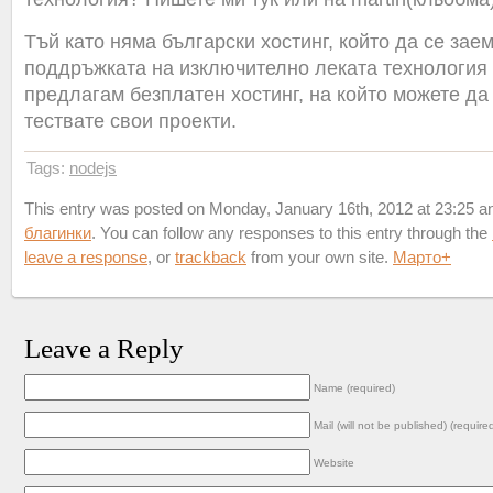
Тъй като няма български хостинг, който да се зае
поддръжката на изключително леката технология
предлагам безплатен хостинг, на който можете д
тествате свои проекти.
Tags:
nodejs
This entry was posted on Monday, January 16th, 2012 at 23:25 and
благинки
. You can follow any responses to this entry through the
leave a response
, or
trackback
from your own site.
Марто
+
Leave a Reply
Name (required)
Mail (will not be published) (require
Website