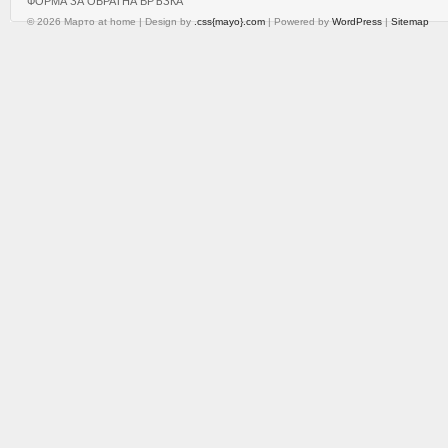
ФОРМА ЗА ОБРАТНА ВРЪЗКА
© 2026 Марто at home | Design by
.css{mayo}.com
| Powered by
WordPress
|
Sitemap