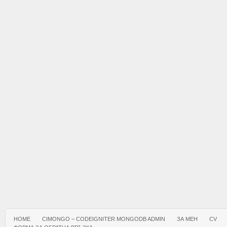
HOME
CIMONGO – CODEIGNITER MONGODB ADMIN
ЗА МЕН
CV