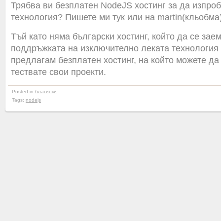
Трябва ви безплатен NodeJS хостинг за да изпроб
технология? Пишете ми тук или на martin(кльобма)
Тъй като няма български хостинг, който да се зае
поддръжката на изключително леката технология
предлагам безплатен хостинг, на който можете д
тествате свои проекти.
Posted in
благинки
Tags:
nodejs