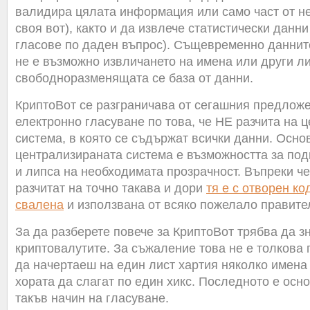
валидира цялата информация или само част от н
своя вот), както и да извлече статистически данн
гласове по даден въпрос). Същевременно даннит
не е възможно извличането на имена или други л
свободноразменящата се база от данни.
КриптоВот се разграничава от сегашния предложе
електронно гласуване по това, че НЕ разчита на 
система, в която се съдържат всички данни. Осн
централизираната система е възможността за под
и липса на необходимата прозрачност. Въпреки че
разчитат на точно такава и дори
тя е с отворен ко
свалена
и използвана от всяко пожелало правите
За да разберете повече за КриптоВот трябва да зн
криптовалутите. За съжаление това не е толкова 
да начертаеш на един лист хартия няколко имена
хората да слагат по един хикс. Последното е осн
такъв начин на гласуване.