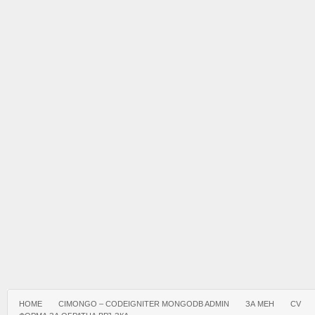
HOME
CIMONGO – CODEIGNITER MONGODB ADMIN
ЗА МЕН
CV