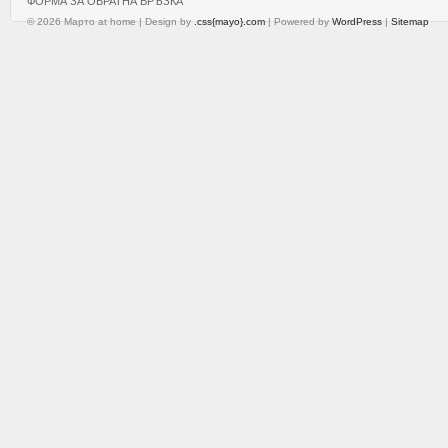
ФОРМА ЗА ОБРАТНА ВРЪЗКА
© 2026 Марто at home | Design by
.css{mayo}.com
| Powered by
WordPress
|
Sitemap