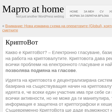
Марто at home
HOME
ЗА МЕН
CV
У
ФОРМА ЗА ОБРАТНА ВРЪЗКА
Not just another WordPress weblog
«
Внимание: Нова измамна схема на операторите (Globul), коят
сметките
КриптоВот
Какво е КриптоВот? – Електронно гласуване, баз
на работа на криптовалутите. Криптовота дава р
всички проблеми на електронното гласуване и на
позволява подмяна на гласове
.
Идеята на криптовота е децентрализирана систем
базирана на съществуващия начин на криптовалут
идеята е, че всеки един участник има при себе с
всички активности, но не може да ги манипулира, 
информация е защитена от криптографски и хеши
Същевременно КриптоВота ще даде възможност н