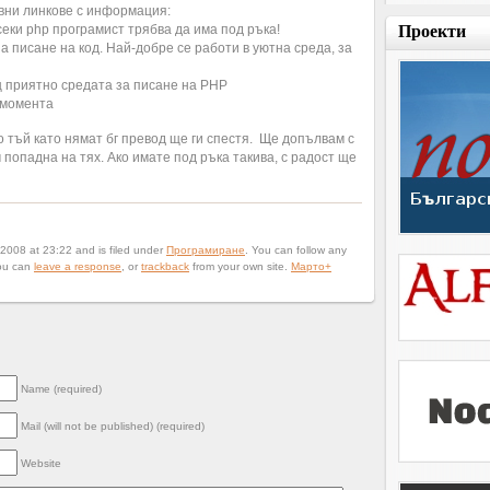
вни линкове с информация:
секи php програмист трябва да има под ръка!
Проекти
а писане на код. Най-добре се работи в уютна среда, за
щ приятно средата за писане на PHP
 момента
о тъй като нямат бг превод ще ги спестя. Ще допълвам с
 попадна на тях. Ако имате под ръка такива, с радост ще
2008 at 23:22 and is filed under
Програмиране
. You can follow any
ou can
leave a response
, or
trackback
from your own site.
Марто
+
Name (required)
Mail (will not be published) (required)
Website