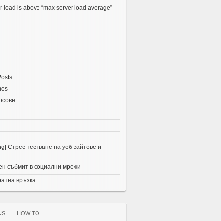
r load is above “max server load average”
Posts
mes
рсове
ing| Стрес тестване на уеб сайтове и
н събмит в социални мрежи
ратна връзка
NS
HOW TO