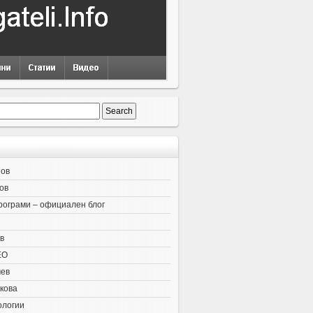
нов
ов
рограми – официален блог
в
EO
чев
кова
ологии