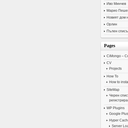
Иво Минчев
Марио Пеше
Новият дом 
Орлин
Пълен списъ
Pages
CiMongo – C
CV
Projects
How To
How to insta
SiteMap
Черен списъ
регистрира
WP Plugins
Google Plus
Hyper Cach
Server Lo