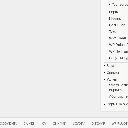
Your serve
Loptix
Plugins
Post Filter
Tyxo
WMS Tools
WP Delete 
WP No Fra
Валутни Ку
За мен
Снимки
Услуги
Stress Test
сървиси
Абонаменте
Форма за об
ODB ADMIN
ЗА МЕН
CV
СНИМКИ
УСЛУГИ
SITEMAP
WP PLUGI