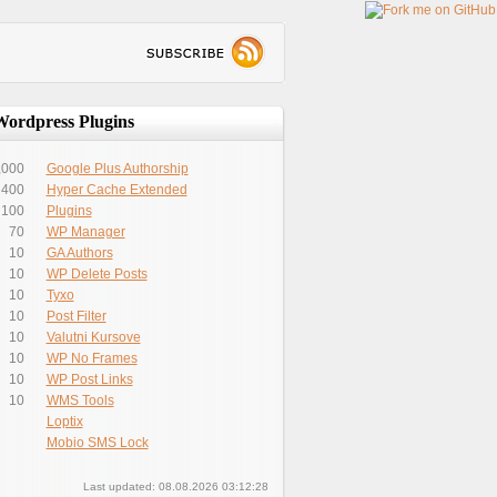
Wordpress Plugins
,000
Google Plus Authorship
400
Hyper Cache Extended
100
Plugins
70
WP Manager
10
GA Authors
10
WP Delete Posts
10
Tyxo
10
Post Filter
10
Valutni Kursove
10
WP No Frames
10
WP Post Links
10
WMS Tools
Loptix
Mobio SMS Lock
Last updated: 08.08.2026 03:12:28