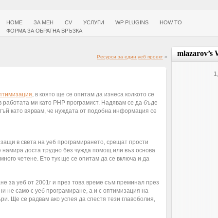
HOME
ЗА МЕН
CV
УСЛУГИ
WP PLUGINS
HOW TO
ФОРМА ЗА ОБРАТНА ВРЪЗКА
mlazarov’s 
Ресурси за един уеб проект
»
1
птимизация
, в която ще се опитам да изнеса колкото се
 в работата ми като PHP програмист. Надявам се да бъде
 тъй като вярвам, че нуждата от подобна информация се
изащи в света на уеб програмирането, срещат прости
е намира доста трудно без чужда помощ или въз основа
много четене. Ето тук ще се опитам да се включа и да
не за уеб от 2001г и през това време съм преминал през
и не само с уеб програмиране, а и с оптимизация на
ри. Ще се радвам ако успея да спестя тези главоболия,