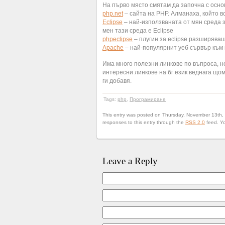
На първо място смятам да започна с осно
php.net
– сайта на PHP. Алманаха, който в
Eclipse
– най-използваната от мян среда з
мен тази среда е Eclipse
phpeclipse
– плугин за eclipse разширява
Apache
– най-популярнит уеб сървър към
Има много полезни линкове по въпроса, н
интересни линкове на бг език веднага щом
ги добавя.
Tags:
php
,
Програмиране
This entry was posted on Thursday, November 13th, 
responses to this entry through the
RSS 2.0
feed. Y
Leave a Reply