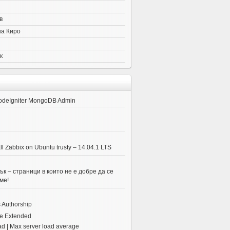
в
на Киро
к
odeIgniter MongoDB Admin
ll Zabbix on Ubuntu trusty – 14.04.1 LTS
к – страници в които не е добре да се
ме!
 Authorship
e Extended
ad | Max server load average