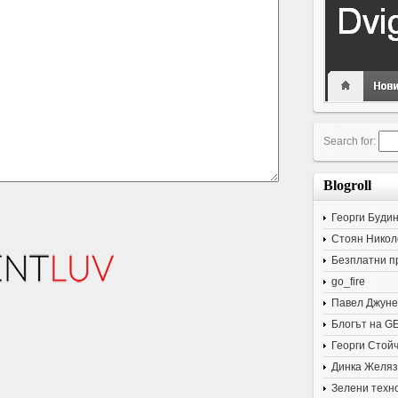
Search for:
Blogroll
Георги Буди
Стоян Никол
Безплатни п
go_fire
Павел Джуне
Блогът на G
Георги Стой
Динка Желяз
Зелени техн