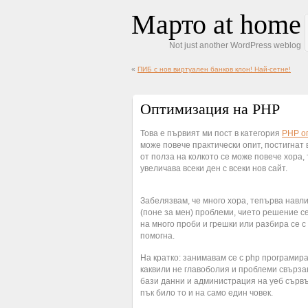
Марто at home
Not just another WordPress weblog
«
ПИБ с нов виртуален банков клон! Най-сетне!
Оптимизация на PHP
Това е първият ми пост в категория
PHP о
може повече практически опит, постигнат
от полза на колкото се може повече хора,
увеличава всеки ден с всеки нов сайт.
Забелязвам, че много хора, тепърва навл
(поне за мен) проблеми, чието решение с
на много проби и грешки или разбира се с 
помогна.
На кратко: занимавам се с php програмира
каквили не главоболия и проблеми свързан
бази данни и администрация на уеб сървъ
пък било то и на само един човек.