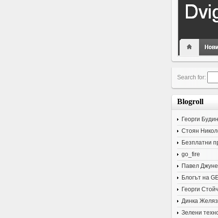
Search for:
Blogroll
Георги Буди
Стоян Никол
Безплатни п
go_fire
Павел Джуне
Блогът на G
Георги Стой
Динка Желяз
Зелени техн