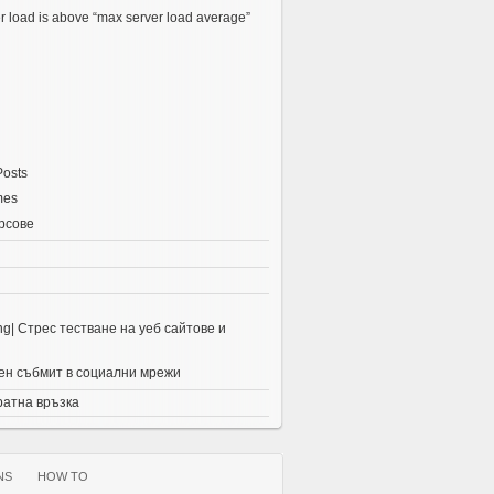
r load is above “max server load average”
Posts
mes
рсове
ing| Стрес тестване на уеб сайтове и
н събмит в социални мрежи
ратна връзка
NS
HOW TO