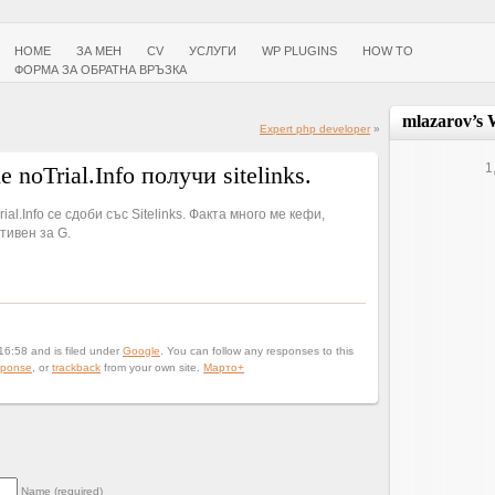
HOME
ЗА МЕН
CV
УСЛУГИ
WP PLUGINS
HOW TO
ФОРМА ЗА ОБРАТНА ВРЪЗКА
mlazarov’s 
Expert php developer
»
1
 noTrial.Info получи sitelinks.
ial.Info се сдоби със Sitelinks. Факта много ме кефи,
тивен за G.
16:58 and is filed under
Google
. You can follow any responses to this
sponse
, or
trackback
from your own site.
Марто
+
Name (required)