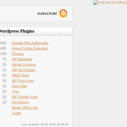
Wordpress Plugins
,000
Google Plus Authorship
400
Hyper Cache Extended
100
Plugins
70
WP Manager
10
Valutni Kursove
10
WP No Frames
10
WMS Tools
10
WP Post Links
10
Post Filter
10
Tyxo
10
WP Delete Posts
10
GA Authors
Mobio SMS Lock
Loptix
Last updated: 08.08.2026 19:49:42