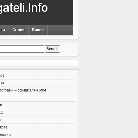
нов
ов
рограми – официален блог
в
EO
чев
кова
ологии