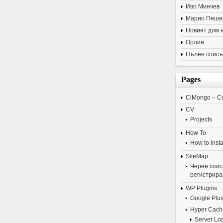
Иво Минчев
Марио Пеше
Новият дом 
Орлин
Пълен списъ
Pages
CiMongo – C
CV
Projects
How To
How to insta
SiteMap
Черен списъ
регистрира
WP Plugins
Google Plus
Hyper Cach
Server Lo