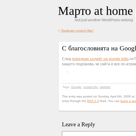
Марто at home
Not just another WordPress weblog
«
“Duplicate content filter”
С благословията на Google
След
поредния ъпдейт на google links
noTr
защото подсказва, че сайта е все по-атрак
Tags:
Google
,
notrial.info
,
sitelinks
This entry was posted on Sunday, April 6th, 2008 at 
entry through the
RSS 2.0
feed. You can
leave a re
Leave a Reply