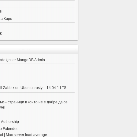
в
на Киро
к
odeIgniter MongoDB Admin
ll Zabbix on Ubuntu trusty – 14.04.1 LTS
к – страници в които не е добре да се
ме!
 Authorship
e Extended
ad | Max server load average