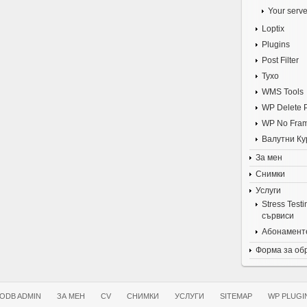
Your serve
Loptix
Plugins
Post Filter
Tyxo
WMS Tools
WP Delete 
WP No Fra
Валутни Ку
За мен
Снимки
Услуги
Stress Test
сървиси
Абонаменте
Форма за об
ODB ADMIN
ЗА МЕН
CV
СНИМКИ
УСЛУГИ
SITEMAP
WP PLUGI