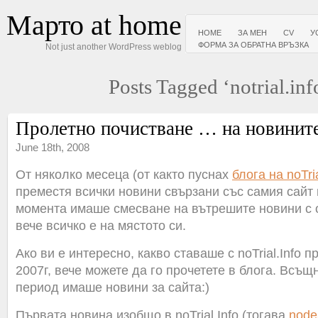
Марто at home
HOME
ЗА МЕН
CV
У
ФОРМА ЗА ОБРАТНА ВРЪЗКА
Not just another WordPress weblog
Posts Tagged ‘notrial.inf
Пролетно почистване … на новините
June 18th, 2008
От няколко месеца (от както пуснах
блога на noTria
преместя всички новини свързани със самия сайт
момента имаше смесване на вътрешите новини с 
вече всичко е на мястото си.
Ако ви е интересно, какво ставаше с noTrial.Info 
2007г, вече можете да го прочетете в блога. Всъщ
период имаше новини за сайта:)
Първата новина изобщо в noTrial.Info (тогава
node