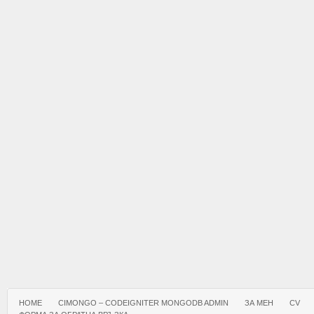
HOME
CIMONGO – CODEIGNITER MONGODB ADMIN
ЗА МЕН
CV