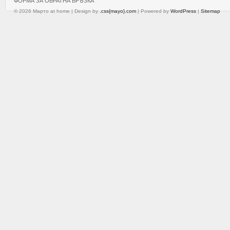
ФОРМА ЗА ОБРАТНА ВРЪЗКА
© 2026 Марто at home | Design by
.css{mayo}.com
| Powered by
WordPress
|
Sitemap