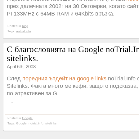
през далечната 2002г на 30 Октомрви, когато сай
PI 133MHz с 64MB RAM и 64Kbits връзка.
Posted in
blog
Tags:
notrial.info
С благословията на Google noTrial.I
sitelinks.
April 6th, 2008
След
поредния ъпдейт на google links
noTrial.Info
Sitelinks. Факта много ме кефи, защото подсказва,
по-атрактивен за G.
Posted in
Google
Tags:
Google
,
notrial.info
,
sitelinks