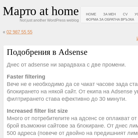
Марто at home
HOME
ЗА МЕН
CV
У
ФОРМА ЗА ОБРАТНА ВРЪЗКА
Not just another WordPress weblog
«
02 987 55 55
Подобрения в Adsense
Днес от adsense ни зарадваха с две промени.
Faster filtering
Вече не е необходимо да се чакат часове зада ст
блокирането на някой сайт. От екипа на Adsense у
филтрирането става ефективно до 30 минути.
Increased filter list size
Много от потребителите на адсенс се оплакват от
брой възможни сайтове за блокиране. От днес ли
500 адреса (повече от двойно на предишният лим