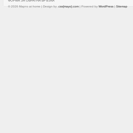
ФОРМА ЗА ОБРАТНА ВРЪЗКА
© 2026 Марто at home | Design by
.css{mayo}.com
| Powered by
WordPress
|
Sitemap