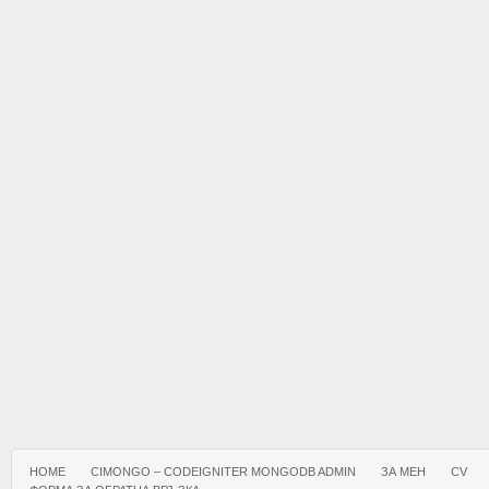
HOME
CIMONGO – CODEIGNITER MONGODB ADMIN
ЗА МЕН
CV