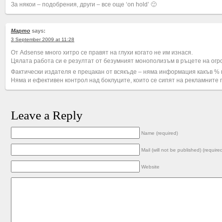
За някои – подобрения, други – все още ‘on hold’ 🙂
Марто
says:
3 September 2009 at 11:28
От Adsense много хитро се правят на глухи когато не им изнася.
Цялата работа си е резултат от безумният монополизъм в ръцете на огр
Фактически издателя е прецакан от всякъде – няма информация какъв % 
Няма и ефективен контрол над боклуците, които се сипят на рекламните
Leave a Reply
Name (required)
Mail (will not be published) (require
Website