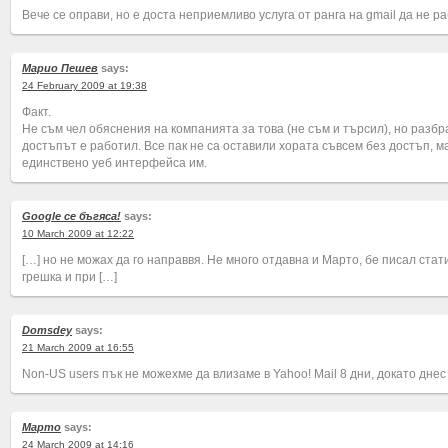
Вече се оправи, но е доста неприемливо услуга от ранга на gmail да не ра
Марио Пешев
says:
24 February 2009 at 19:38
Факт.
Не съм чел обяснения на компанията за това (не съм и търсил), но разбр
достъпът е работил. Все пак не са оставили хората съвсем без достъп, м
единствено уеб интерфейса им.
Google се бъгяса!
says:
10 March 2009 at 12:22
[…] но не можах да го направвя. Не много отдавна и Марто, бе писал стат
грешка и при […]
Domsdey
says:
21 March 2009 at 16:55
Non-US users пък не можехме да влизаме в Yahoo! Mail 8 дни, докато днес
Марто
says:
24 March 2009 at 14:16