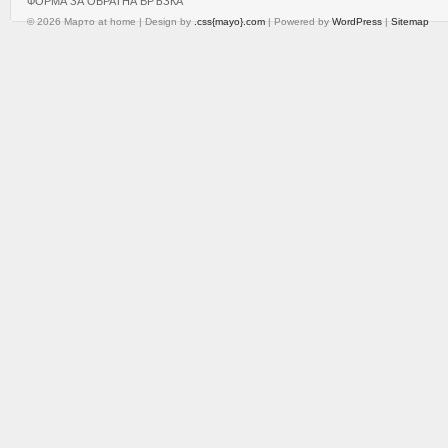
ФОРМА ЗА ОБРАТНА ВРЪЗКА
© 2026 Марто at home | Design by
.css{mayo}.com
| Powered by
WordPress
|
Sitemap