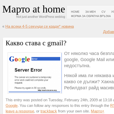
Марто at home
HOME
ЗА МЕН
CV
У
ФОРМА ЗА ОБРАТНА ВРЪЗКА
Not just another WordPress weblog
«
На всеки 4-5 секунди се краде* новина
Добав
Какво става с gmail?
От няколко часа безпл
google, Google Mail или
недостъпна.
Някой има ли някаква
какво се дължи? Хакна
Ребилдват райд масив
This entry was posted on Tuesday, February 24th, 2009 at 13:18 a
Google
. You can follow any responses to this entry through the
R
leave a response
, or
trackback
from your own site.
Марто
+