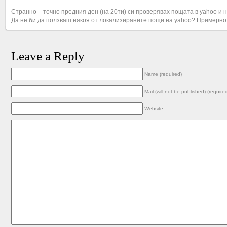
Странно – точно предния ден (на 20ти) си проверявах пощата в yahoo и 
Да не би да ползваш някоя от локализираните пощи на yahoo? Примерно 
Leave a Reply
Name (required)
Mail (will not be published) (require
Website