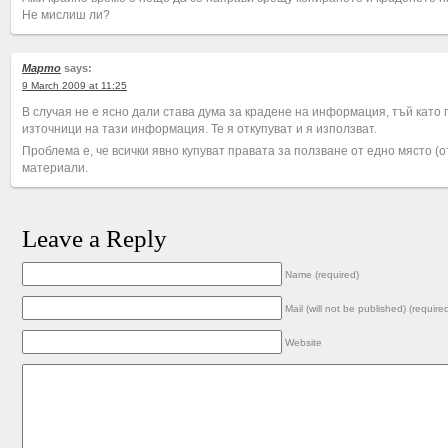
Не мислиш ли?
Марто
says:
9 March 2009 at 11:25
В случая не е ясно дали става дума за крадене на информация, тъй като 
източници на тази информация. Те я откупуват и я използват.
Проблема е, че всички явно купуват правата за ползване от едно място (о
материали.
Leave a Reply
Name (required)
Mail (will not be published) (require
Website