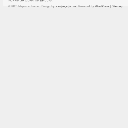
ФОРМА ЗА ОБРАТНА ВРЪЗКА
© 2026 Марто at home | Design by
.css{mayo}.com
| Powered by
WordPress
|
Sitemap