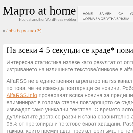
Марто at home
HOME
ЗА МЕН
CV
У
ФОРМА ЗА ОБРАТНА ВРЪЗКА
Not just another WordPress weblog
«
Jobs.bg хакнат?:)
На всеки 4-5 секунди се краде* нов
Интересна статистика излезе като резултат от оп
изтриването на излишните текстове/линкове в alfar
AlfaRSS не е единственият агрегатор на rss канал
по това, че не извежда повтарящи се новини. Роб
AlfaRSS.Info
проверяват всяка новина за предишн
елиминират в голяма степен повтарящото се съд
извеждат само уникални текстове. С времето алг
дупликатите доста се разви и стана сравнително 
95% от прекопирани текстове биват хващани. Раз
такива, които преминават през алгоритъма, но те 