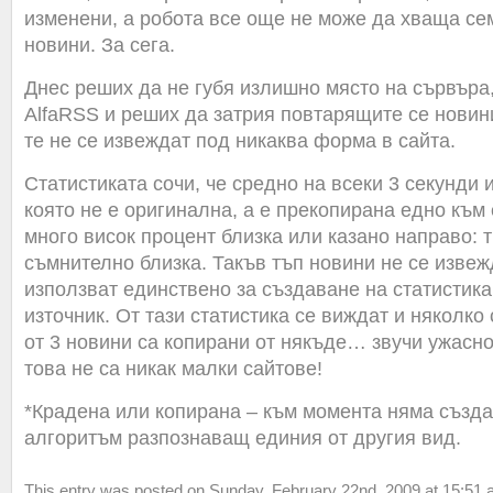
изменени, а робота все още не може да хваща се
новини. За сега.
Днес реших да не губя излишно място на сървъра,
AlfaRSS и реших да затрия повтарящите се новини
те не се извеждат под никаква форма в сайта.
Статистиката сочи, че средно на всеки 3 секунди 
която не е оригинална, а е прекопирана едно към 
много висок процент близка или казано направо: 
съмнително близка. Такъв тъп новини не се извежд
използват единствено за създаване на статистика
източник. От тази статистика се виждат и няколко 
от 3 новини са копирани от някъде… звучи ужасно,
това не са никак малки сайтове!
*Крадена или копирана – към момента няма създ
алгоритъм разпознаващ единия от другия вид.
This entry was posted on Sunday, February 22nd, 2009 at 15:51 an