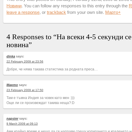
Новини
. You can follow any responses to this entry through the
R
leave a response
, or
trackback
from your own site.
Марто
+
4 Responses to “На всеки 4-5 секунди с
новина”
dinka
says:
22 February 2009 at 23:56
Добре, че няма такава статистика за родната преса…
Марто
says:
23 February 2009 at 17:50
Там е тъмна Индия за човек като мен :)))
Още ли се произвеждат такива неща?:D
napster
says:
9 March 2009 at 09:13
Ами крайно време е нещо да се направи срещу копирането и краденето 