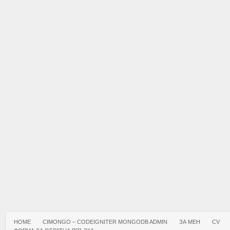
HOME
CIMONGO – CODEIGNITER MONGODB ADMIN
ЗА МЕН
CV