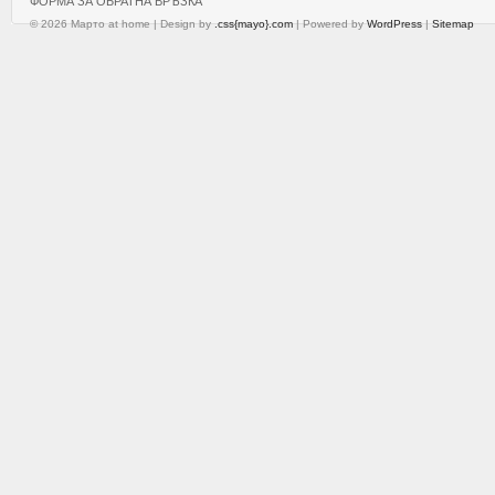
ФОРМА ЗА ОБРАТНА ВРЪЗКА
© 2026 Марто at home | Design by
.css{mayo}.com
| Powered by
WordPress
|
Sitemap