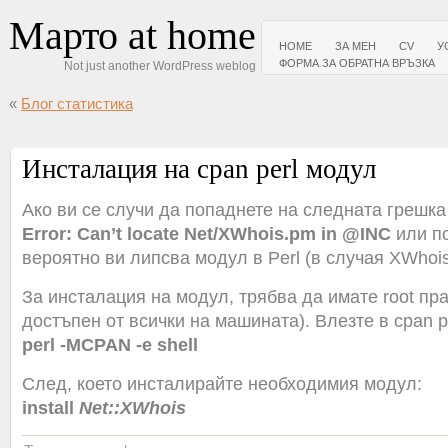
Марто at home
HOME
ЗА МЕН
CV
У
ФОРМА ЗА ОБРАТНА ВРЪЗКА
Not just another WordPress weblog
«
Блог статистика
Инсталация на cpan perl модул
Ако ви се случи да попаднете на следната грешка 
Error: Can’t locate Net/XWhois.pm in @INC
или по
вероятно ви липсва модул в Perl (в случая XWhois
За инсталация на модул, трябва да имате root пра
достъпен от всички на машината). Влезте в cpan p
perl -MCPAN -e shell
След, което инсталирайте необходимия модул:
install
Net::XWhois