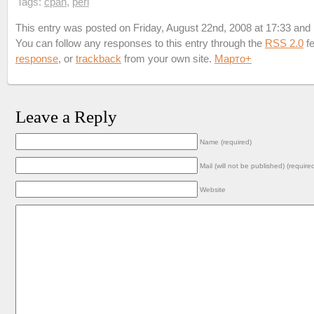
Tags:
cpan
,
perl
This entry was posted on Friday, August 22nd, 2008 at 17:33 and i
You can follow any responses to this entry through the
RSS 2.0
fe
response
, or
trackback
from your own site.
Марто
+
Leave a Reply
Name (required)
Mail (will not be published) (require
Website