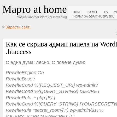
Марто at home
HOME
ЗА МЕН
CV
У
ФОРМА ЗА ОБРАТНА ВРЪЗКА
Not just another WordPress weblog
«
Здрасти свят!
Как се скрива админ панела на WordP
.htaccess
С една дума: лесно. С повече думи:
RewriteEngine On
RewriteBase /
RewriteCond %{REQUEST_URI} wp-admin/
RewriteCond %{QUERY_STRING} !SECRET
RewriteRule .*.php [F,L]
RewriteCond %{QUERY_STRING} !YOURSECRE
RewriteRule ^secret_room/(.*) wp-admin/$1?%
{QUERY_STRING}&SECRET [L]