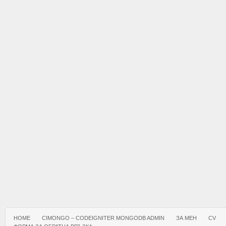
HOME
CIMONGO – CODEIGNITER MONGODB ADMIN
ЗА МЕН
CV