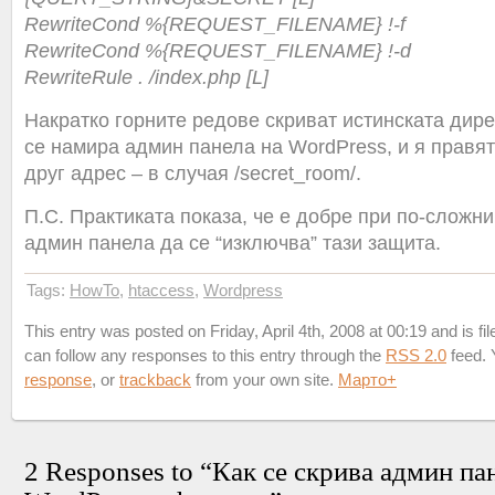
RewriteCond %{REQUEST_FILENAME} !-f
RewriteCond %{REQUEST_FILENAME} !-d
RewriteRule . /index.php [L]
Накратко горните редoве скриват истинската дире
се намира админ панела на WordPress, и я правя
друг адрес – в случая /secret_room/.
П.С. Практиката показа, че е добре при по-сложн
админ панела да се “изключва” тази защита.
Tags:
HowTo
,
htaccess
,
Wordpress
This entry was posted on Friday, April 4th, 2008 at 00:19 and is fi
can follow any responses to this entry through the
RSS 2.0
feed.
response
, or
trackback
from your own site.
Марто
+
2 Responses to “Как се скрива админ па