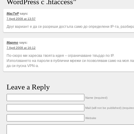
WordPress с .htaccess”
MacTeP
says:
7 April 2008 at 13:57
Друг вариант е да се разреши достъпа само до определени IP-та, разбира
Марто
says:
7 April 2008 at 16:12
По-скоро ми харесва твоята идея – ограничаване твърдо по IP.
Използването на пароли в публични мрежи си позволявам само на моя лап
да си пусна VPN-а.
Leave a Reply
Name (required)
Mail (will not be published) (require
Website