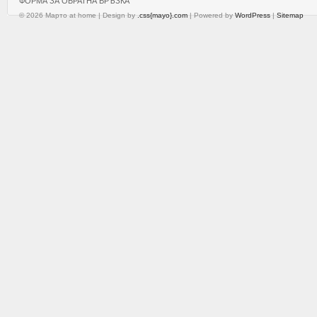
ФОРМА ЗА ОБРАТНА ВРЪЗКА
© 2026 Марто at home | Design by
.css{mayo}.com
| Powered by
WordPress
|
Sitemap