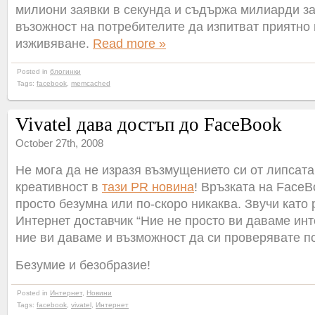
милиони заявки в секунда и съдържа милиарди за
възожност на потребителите да изпитват приятно
изживяване.
Read more »
Posted in
блогинки
Tags:
facebook
,
memcached
Vivatel дава достъп до FaceBook
October 27th, 2008
Не мога да не изразя възмущението си от липсата
креативност в
тази PR новина
! Връзката на FaceBo
просто безумна или по-скоро никаква. Звучи като
Интернет доставчик “Ние не просто ви даваме инт
ние ви даваме и възможност да си проверявате по
Безумие и безобразие!
Posted in
Интернет
,
Новини
Tags:
facebook
,
vivatel
,
Интернет