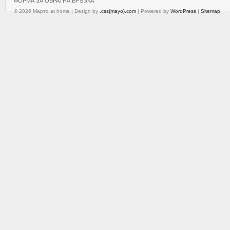
ФОРМА ЗА ОБРАТНА ВРЪЗКА
© 2026 Марто at home | Design by
.css{mayo}.com
| Powered by
WordPress
|
Sitemap