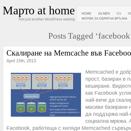
Марто at home
HOME
ЗА МЕН
CV
У
ФОРМА ЗА ОБРАТНА ВРЪЗКА
Not just another WordPress weblog
Posts Tagged ‘facebook
Скалиране на Memcache във Facebo
April 15th, 2013
Memcached е добр
прост, базиран в 
кеширане. Видеот
как Facebook успя
най-вече да скали
масиви базирани 
да поддържа най-
социална мрежа. 
Facebook, работеща с хиляди Memcached сървър