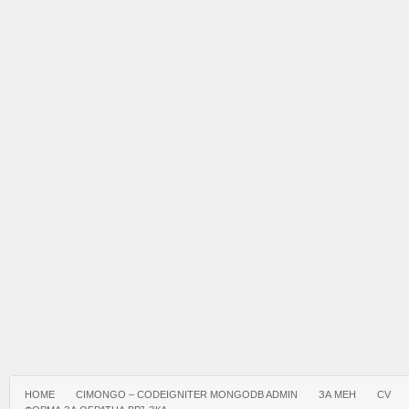
HOME
CIMONGO – CODEIGNITER MONGODB ADMIN
ЗА МЕН
CV