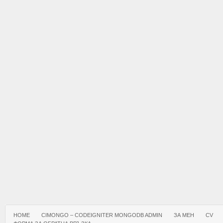
HOME
CIMONGO – CODEIGNITER MONGODB ADMIN
ЗА МЕН
CV