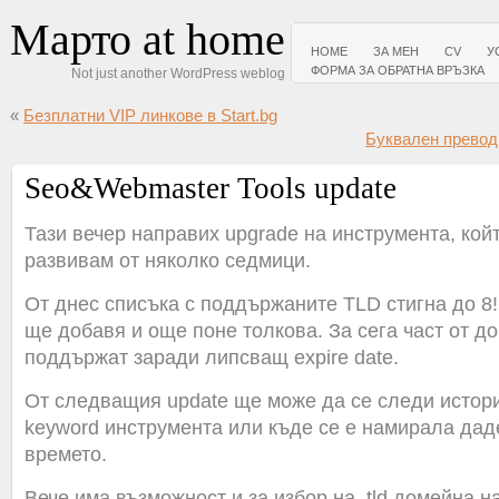
Марто at home
HOME
ЗА МЕН
CV
У
ФОРМА ЗА ОБРАТНА ВРЪЗКА
Not just another WordPress weblog
«
Безплатни VIP линкове в Start.bg
Буквален превод 
Seo&Webmaster Tools update
Тази вечер направих upgrade на инструмента, кой
развивам от няколко седмици.
От днес списъка с поддържаните TLD стигна до 8!
ще добавя и още поне толкова. За сега част от д
поддържат заради липсващ expire date.
От следващия update ще може да се следи истори
keyword инструмента или къде се е намирала дад
времето.
Вече има възможност и за избор на .tld домейна н