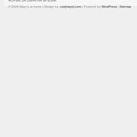
ФОРМА ЗА ОБРАТНА ВРЪЗКА
© 2026 Марто at home | Design by
.css{mayo}.com
| Powered by
WordPress
|
Sitemap