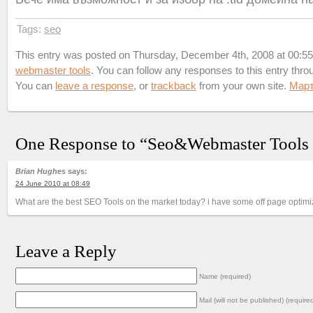
Tags:
seo
This entry was posted on Thursday, December 4th, 2008 at 00:55 
webmaster tools
. You can follow any responses to this entry thr
You can
leave a response
, or
trackback
from your own site.
Мар
One Response to “Seo&Webmaster Tools 
Brian Hughes
says:
24 June 2010 at 08:49
What are the best SEO Tools on the market today? i have some off page optimiz
Leave a Reply
Name (required)
Mail (will not be published) (require