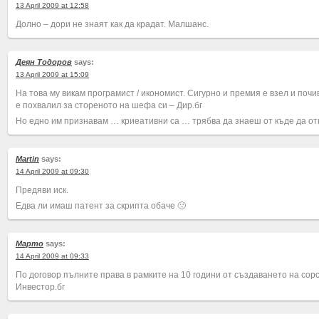
13 April 2009 at 12:58
Долно – дори не знаят как да крадат. Малшанс.
Деян Тодоров
says:
13 April 2009 at 15:09
На това му викам програмист / икономист. Сигурно и премия е взел и почив
е похвалил за стореното на шефа си – Дир.бг
Но едно им признавам … криеативни са … трябва да знаеш от къде да от
Martin
says:
14 April 2009 at 09:30
Πредяви иск.
Едва ли имаш патент за скрипта обаче 🙁
Марто
says:
14 April 2009 at 09:33
По договор пълните права в рамките на 10 години от създаването на сор
Инвестор.бг