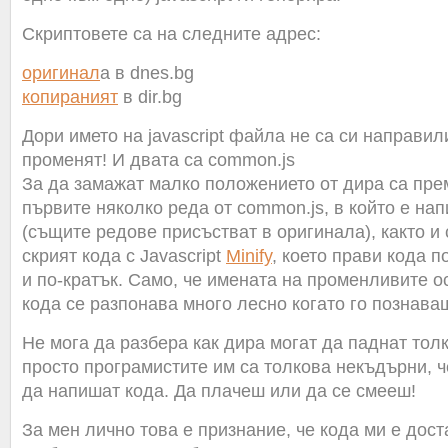
Скриптовете са на следните адрес:
оригинал
а в dnes.bg
копираният
в dir.bg
Дори името на javascript файла не са си направил
променят! И двата са common.js
За да замажат малко положението от дира са пр
първите няколко реда от common.js, в който е нап
(същите редове присъстват в оригинала), както и 
скрият кода с Javascript
Minify
, което прави кода 
и по-кратък. Само, че имената на променливите о
кода се разпонава много лесно когато го познава
Не мога да разбера как дира могат да паднат тол
просто програмистите им са толкова некъдърни, ч
да напишат кода. Да плачеш или да се смееш!
За мен лично това е признание, че кода ми е дост