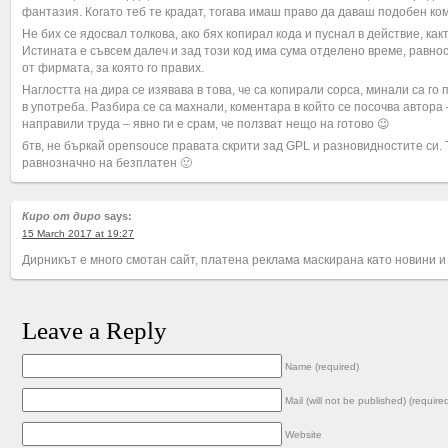
фантазия. Когато теб те крадат, тогава имаш право да даваш подобен ко
Не бих се ядосвал толкова, ако бях копирал кода и пуснал в действие, как
Истината е съвсем далеч и зад този код има сума отделено време, равно
от фирмата, за която го правих.
Наглостта на дира се изявава в това, че са копирали сорса, минали са го п
в употреба. Разбира се са махнали, коментара в който се посочва автора 
направили труда – явно ги е срам, че ползват нещо на готово 😉
бтв, не бъркай opensouce правата скрити зад GPL и разновидностите си. Т
равнозначно на безплатен 🙂
Киро от диро
says:
15 March 2017 at 19:27
Дирникът е много смотан сайт, платена реклама маскирана като новини 
Leave a Reply
Name (required)
Mail (will not be published) (require
Website