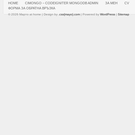
HOME
CIMONGO – CODEIGNITER MONGODB ADMIN
ЗА МЕН
CV
ФОРМА ЗА ОБРАТНА ВРЪЗКА
© 2026 Марто at home | Design by
.css{mayo}.com
| Powered by
WordPress
|
Sitemap