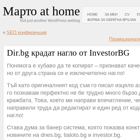
Марто at home
HOME
ЗА МЕН
CV
У
ФОРМА ЗА ОБРАТНА ВРЪЗКА
Not just another WordPress weblog
«
SEO конференция
Промоционалн
Dir.bg крадат нагло от InvestorBG
Понякога е хубаво да те копират – признават каче
но от друга страна си е изключително нагло!
Тъй като оригиналният код съм го писал изцяло аз
го познавам перфектно не бе трудно много бързо 
кражбата. Това, което ми направи впечатление, че 
направили труда да редактират и един ред от код
нагло!
Става дума за банер система, която показва конк
новините на dnes.bg, tialoto.bg и investor.bg.