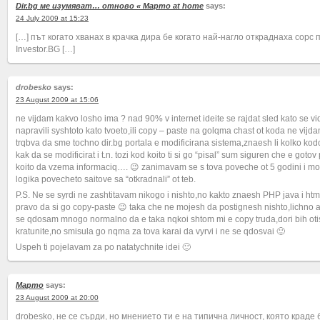
Dir.bg ме изумяват… отново « Марто at home
says:
24 July 2009 at 15:23
[…] път когато хванах в крачка дира бе когато най-нагло откраднаха сорс 
Investor.BG […]
drobesko
says:
23 August 2009 at 15:06
ne vijdam kakvo losho ima ? nad 90% v internet ideite se rajdat sled kato se v
napravili syshtoto kato tvoeto,ili copy – paste na golqma chast ot koda ne vij
trqbva da sme tochno dir.bg portala e modificirana sistema,znaesh li kolko kod
kak da se modificirat i t.n. tozi kod koito ti si go “pisal” sum siguren che e gotov
koito da vzema informaciq…. 😉 zanimavam se s tova poveche ot 5 godini i mog
logika povecheto saitove sa “otkradnali” ot teb.
P.S. Ne se syrdi ne zashtitavam nikogo i nishto,no kakto znaesh PHP java i ht
pravo da si go copy-paste 😉 taka che ne mojesh da postignesh nishto,lichno az
se qdosam mnogo normalno da e taka nqkoi shtom mi e copy truda,dori bih ot
kratunite,no smisula go nqma za tova karai da vyrvi i ne se qdosvai 🙂
Uspeh ti pojelavam za po natatychnite idei 🙂
Марто
says:
23 August 2009 at 20:00
drobesko, не се сърди, но мнението ти е на типична личност, която краде