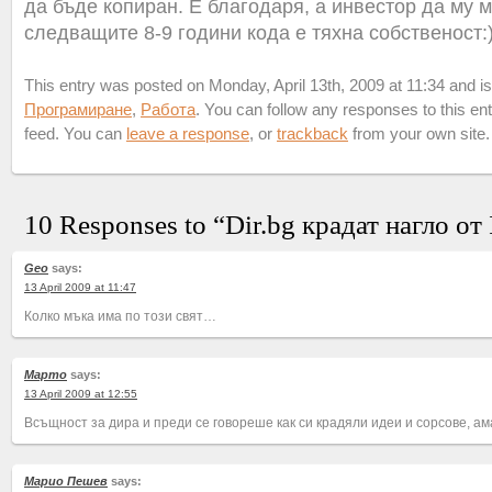
да бъде копиран. Е благодаря, а инвестор да му м
следващите 8-9 години кода е тяхна собственост:
This entry was posted on Monday, April 13th, 2009 at 11:34 and is 
Програмиране
,
Работа
. You can follow any responses to this en
feed. You can
leave a response
, or
trackback
from your own site
10 Responses to “Dir.bg крадат нагло от
Geo
says:
13 April 2009 at 11:47
Колко мъка има по този свят…
Марто
says:
13 April 2009 at 12:55
Всъщност за дира и преди се говореше как си крадяли идеи и сорсове, ам
Марио Пешев
says: