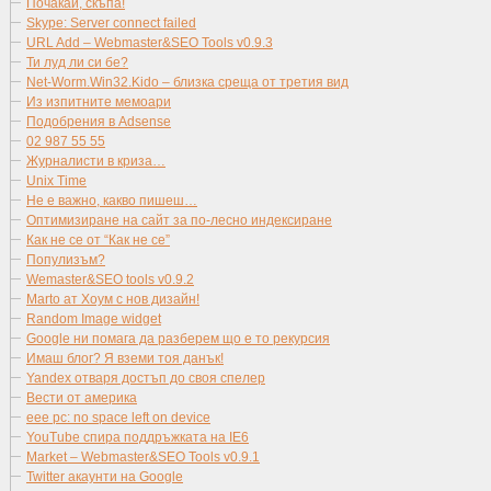
Почакай, скъпа!
Skype: Server connect failed
URL Add – Webmaster&SEO Tools v0.9.3
Ти луд ли си бе?
Net-Worm.Win32.Kido – близка среща от третия вид
Из изпитните мемоари
Подобрения в Adsense
02 987 55 55
Журналисти в криза…
Unix Time
Не е важно, какво пишеш…
Оптимизиране на сайт за по-лесно индексиране
Как не се от “Как не се”
Популизъм?
Wemaster&SEO tools v0.9.2
Marto ат Хоум с нов дизайн!
Random Image widget
Google ни помага да разберем що е то рекурсия
Имаш блог? Я вземи тоя данък!
Yandex отваря достъп до своя спелер
Вести от америка
eee pc: no space left on device
YouTube спира поддръжката на IE6
Market – Webmaster&SEO Tools v0.9.1
Twitter акаунти на Google