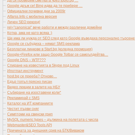
Да си проверим сметката чрез toplo.bg …
Google дръж се! Bing идва да те прибере …
Официални почивни дни за 2009г
Alfarss.Info с мобилна версия
Личен SEO рекорд!
rel=”canonical” вече работи и между различни домейни
Котка, ама не като всяка :)
Ще има ли нужда от SEO след като Google въведаха персонално търсене
Google се събудиха – нямат SMS реклама
Безплатни линкове в Start.bg (коледна промоция)
Google+Firefox или защо Google Tolbar се самоъпдейтва…
Google DNS – WTF???
Спиране на известията в Skype под Linux
Ипотпал инструмент
host.bg се прееба? Отново…
Едър топъл прясно писан
Видео лекции в залите на НБУ
Събиране на изоставени коли*
Рекламирай с SMS
Каталог на ИТ компаниите
Честит първи сняг
Симптоми на свински грип
MySQL numeric types – дължина на полетата с числа
Webmaster&SEO Tools API
Причината за днешния срив на БТК/Виваком