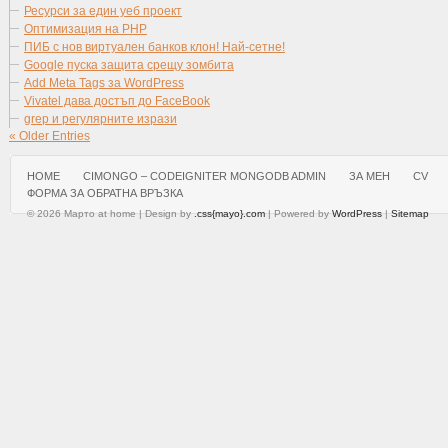
Ресурси за един уеб проект
Оптимизация на PHP
ПИБ с нов виртуален банков клон! Най-сетне!
Google пуска защита срещу зомбита
Add Meta Tags за WordPress
Vivatel дава достъп до FaceBook
grep и регулярните изрази
« Older Entries
HOME
CIMONGO – CODEIGNITER MONGODB ADMIN
ЗА МЕН
CV
ФОРМА ЗА ОБРАТНА ВРЪЗКА
© 2026 Марто at home | Design by
.css{mayo}.com
| Powered by
WordPress
|
Sitemap